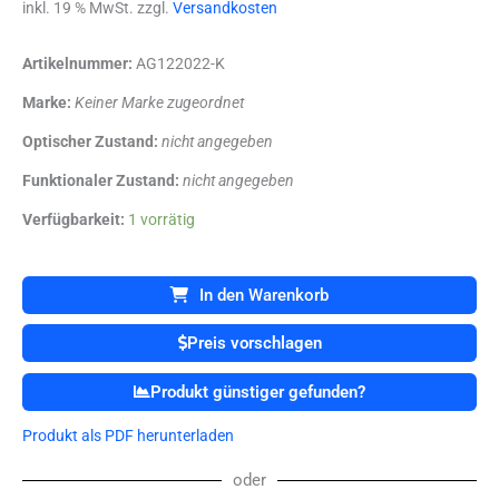
inkl. 19 % MwSt. zzgl.
Versandkosten
Artikelnummer:
AG122022-K
Marke:
Keiner Marke zugeordnet
Optischer Zustand:
nicht angegeben
Funktionaler Zustand:
nicht angegeben
PHILIPS
Verfügbarkeit:
1 vorrätig
M3014A
//
M
In den Warenkorb
3014
A
Preis vorschlagen
//
CO2
Produkt günstiger gefunden?
Modul
Menge
Produkt als PDF herunterladen
oder