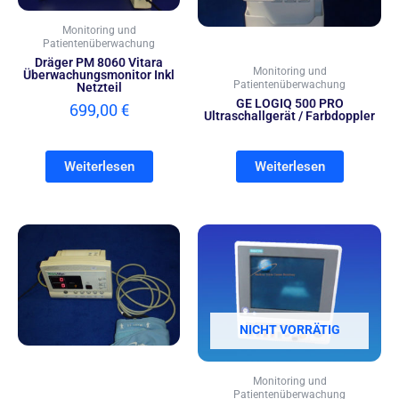
Monitoring und
Patientenüberwachung
Dräger PM 8060 Vitara
Monitoring und
Überwachungsmonitor Inkl
Patientenüberwachung
Netzteil
GE LOGIQ 500 PRO
699,00
€
Ultraschallgerät / Farbdoppler
Weiterlesen
Weiterlesen
NICHT VORRÄTIG
Monitoring und
Patientenüberwachung