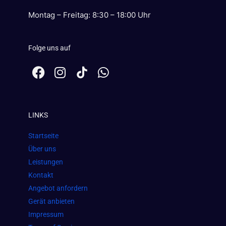
Montag – Freitag: 8:30 – 18:00 Uhr
Folge uns auf
F
I
W
a
n
h
c
s
a
e
t
t
LINKS
b
a
s
o
g
a
Startseite
o
r
p
Über uns
k
a
p
Leistungen
m
Kontakt
Angebot anfordern
Gerät anbieten
Impressum