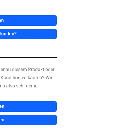
en
efunden?
genau diesem Produkt oder
n Kondition verkaufen? Wir
ns also sehr gerne:
en
en