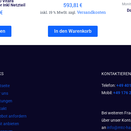
 Vitara
593,81
€
Monit
Inkl Netzteil
Da
€
Versandkosten
inkl. 19 % MwSt. zzgl.
sen
In den Warenkorb
KS
KONTAKTIEREN 
Telefon:
+49 40
tseite
Mobil:
+49 176 
r uns
stungen
takt
Bei weiteren Fr
ebot anfordern
über unser Kont
t anbieten
an
info@mtc-h