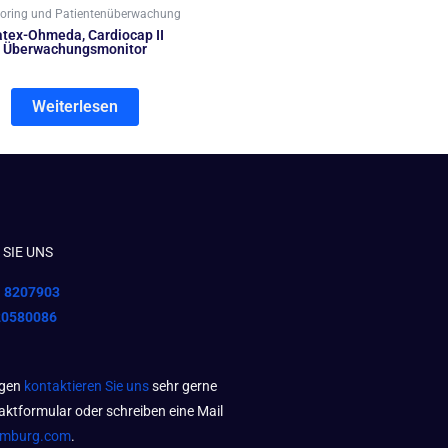
oring und Patientenüberwachung
tex-Ohmeda, Cardiocap II
Überwachungsmonitor
Weiterlesen
SIE UNS
1 8207903
20580086
agen
kontaktieren Sie uns
sehr gerne
aktformular oder schreiben eine Mail
amburg.com
.