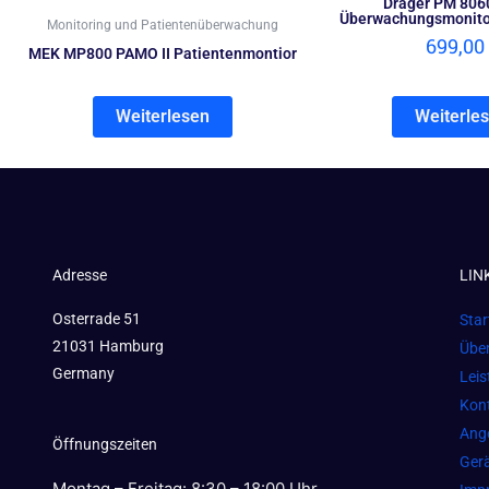
Dräger PM 8060
Überwachungsmonitor 
Monitoring und Patientenüberwachung
699,00
MEK MP800 PAMO II Patientenmontior
Weiterlesen
Weiterle
Adresse
LIN
Osterrade 51
Star
21031 Hamburg
Übe
Germany
Lei
Kon
Ang
Öffnungszeiten
Gerä
Montag – Freitag: 8:30 – 18:00 Uhr