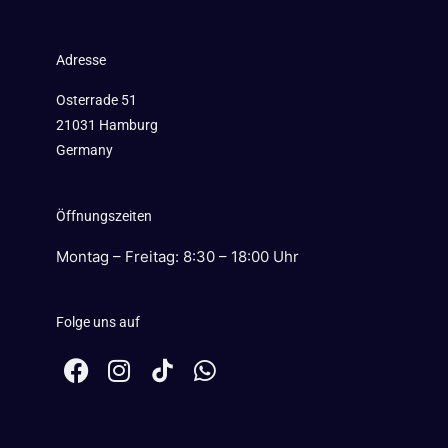
Adresse
Osterrade 51
21031 Hamburg
Germany
Öffnungszeiten
Montag – Freitag: 8:30 – 18:00 Uhr
Folge uns auf
F
I
W
a
n
h
c
s
a
e
t
t