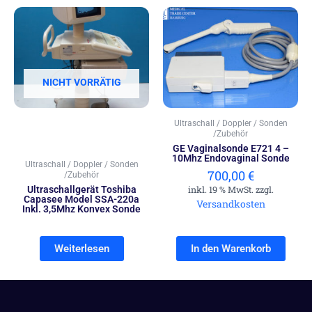
NICHT VORRÄTIG
Ultraschall / Doppler / Sonden
/Zubehör
GE Vaginalsonde E721 4 –
10Mhz Endovaginal Sonde
Ultraschall / Doppler / Sonden
700,00
€
/Zubehör
Ultraschallgerät Toshiba
inkl. 19 % MwSt. zzgl.
Capasee Model SSA-220a
Versandkosten
Inkl. 3,5Mhz Konvex Sonde
Weiterlesen
In den Warenkorb