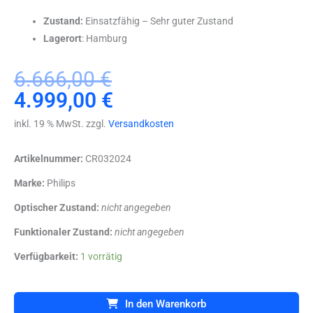
Zustand:
Einsatzfähig – Sehr guter Zustand
Lagerort
: Hamburg
Ursprünglicher
Aktueller
6.666,00
€
Preis
Preis
4.999,00
€
war:
ist:
inkl. 19 % MwSt. zzgl.
Versandkosten
6.666,00 €
4.999,00 €.
Artikelnummer:
CR032024
Marke:
Philips
Optischer Zustand:
nicht angegeben
Funktionaler Zustand:
nicht angegeben
Philips
Verfügbarkeit:
1 vorrätig
HD7
Ultraschallgerät
+
In den Warenkorb
S4-