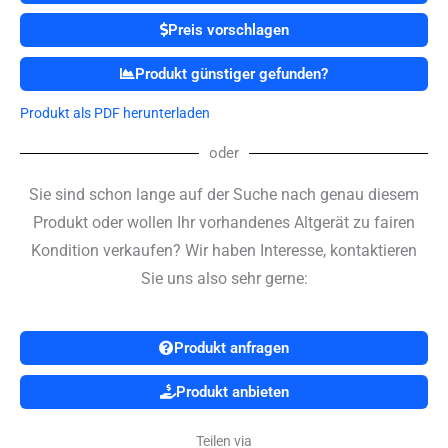
2
Preis vorschlagen
+
L12-
Produkt günstiger gefunden?
3
-
Produkt als PDF herunterladen
Kardiomaschine
Menge
oder
Sie sind schon lange auf der Suche nach genau diesem
Produkt oder wollen Ihr vorhandenes Altgerät zu fairen
Kondition verkaufen? Wir haben Interesse, kontaktieren
Sie uns also sehr gerne:
Produkt anfragen
Produkt anbieten
Teilen via