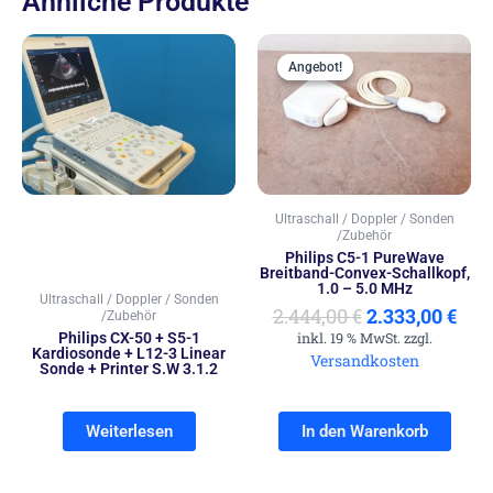
Ähnliche Produkte
Ursprünglich
Akt
Preis
Prei
Angebot!
Angebot!
war:
ist:
2.444,00 €
2.33
Ultraschall / Doppler / Sonden
/Zubehör
Philips C5-1 PureWave
Breitband-Convex-Schallkopf,
1.0 – 5.0 MHz
Ultraschall / Doppler / Sonden
2.444,00
€
2.333,00
€
/Zubehör
Philips CX-50 + S5-1
inkl. 19 % MwSt. zzgl.
Kardiosonde + L12-3 Linear
Versandkosten
Sonde + Printer S.W 3.1.2
Weiterlesen
In den Warenkorb