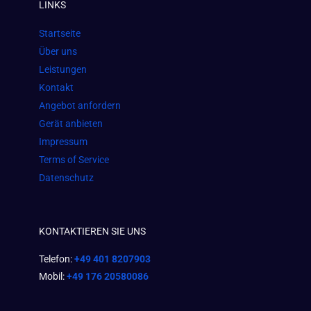
LINKS
b
a
s
o
g
a
Startseite
o
r
p
Über uns
k
a
p
Leistungen
m
Kontakt
Angebot anfordern
Gerät anbieten
Impressum
Terms of Service
Datenschutz
KONTAKTIEREN SIE UNS
Telefon:
+49 401 8207903
Mobil:
+49 176 20580086