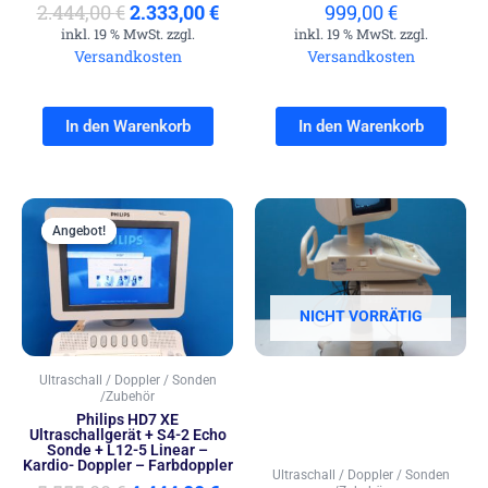
2.444,00
€
2.333,00
€
999,00
€
inkl. 19 % MwSt. zzgl.
inkl. 19 % MwSt. zzgl.
Versandkosten
Versandkosten
In den Warenkorb
In den Warenkorb
Ursprünglicher
Aktueller
Preis
Preis
Angebot!
Angebot!
war:
ist:
5.555,00 €
4.444,00 €.
NICHT VORRÄTIG
Ultraschall / Doppler / Sonden
/Zubehör
Philips HD7 XE
Ultraschallgerät + S4-2 Echo
Sonde + L12-5 Linear –
Kardio- Doppler – Farbdoppler
Ultraschall / Doppler / Sonden