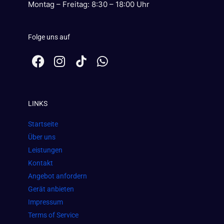
Montag – Freitag: 8:30 – 18:00 Uhr
Folge uns auf
F
I
W
a
n
h
c
s
a
e
t
t
LINKS
b
a
s
o
g
a
Startseite
o
r
p
Über uns
k
a
p
Leistungen
m
Kontakt
Angebot anfordern
Gerät anbieten
Impressum
Terms of Service