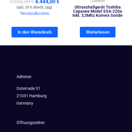
5.555,00
€
4.444,00
€
/Zubehör
inkl. 19 % MwSt. zzgl.
Ultraschallgerät Toshiba
Capasee Model SSA-220a
Versandkosten
Inkl. 3,5Mhz Konvex Sonde
In den Warenkorb
Weiterlesen
Adresse
Osterrade 51
21031 Hamburg
Germany
Öffnungszeiten