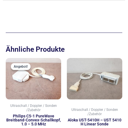
Ähnliche Produkte
Ursprünglicher
Aktueller
Preis
Preis
Angebot!
Angebot!
war:
ist:
2.444,00 €
2.333,00 €.
Ultraschall / Doppler / Sonden
Ultraschall / Doppler / Sonden
/Zubehör
/Zubehör
Philips C5-1 PureWave
Breitband-Convex-Schallkopf,
Aloka UST-5410H – UST 5410
1.0 – 5.0 MHz
H Linear Sonde