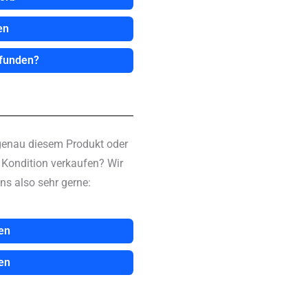
en
efunden?
genau diesem Produkt oder
n Kondition verkaufen? Wir
ns also sehr gerne:
en
en