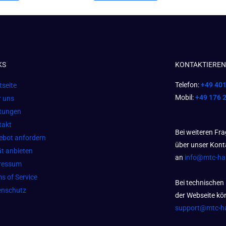
KS
KONTAKTIEREN 
Telefon:
+49 40
tseite
Mobil:
+49 176 
r uns
stungen
takt
Bei weiteren Fr
ebot anfordern
über unser Kont
t anbieten
an
info@mtc-h
ressum
s of Service
Bei technischen
enschutz
der Webseite kön
support@mtc-h