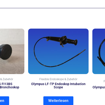
 & Zubehör
Flexible Endoskope & Zubehör
F
S FI13BS
Olympus LF-TP Endoskop Intubation
 Bronchoskop
Scope
Olympus
sen
Weiterlesen