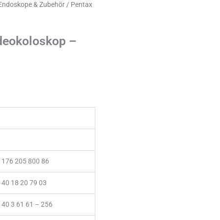
 Endoskope & Zubehör
/ Pentax
deokoloskop –
 176 205 800 86
 40 18 20 79 03
 40 3 61 61 – 256