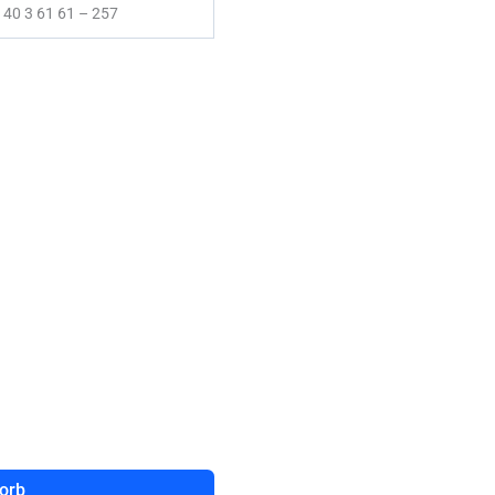
 40 3 61 61 – 257
orb