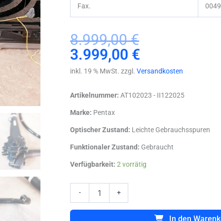
Fax.
0049
Ursprünglicher
Aktueller
8.999,00
€
Preis
Preis
3.999,00
€
war:
ist:
inkl. 19 % MwSt. zzgl.
Versandkosten
8.999,00 €
3.999,00 €.
Artikelnummer:
AT102023 - II122025
Marke:
Pentax
Optischer Zustand:
Leichte Gebrauchsspuren
Funktionaler Zustand:
Gebraucht
Pentax
Verfügbarkeit:
2 vorrätig
EC-
3490TFi
HD+
-
+
Videokoloskop
-
In den Warenk