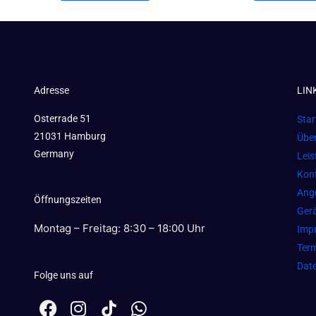
Adresse
LIN
Osterrade 51
Star
21031 Hamburg
Übe
Germany
Lei
Kon
Ang
Öffnungszeiten
Gerä
Montag – Freitag: 8:30 – 18:00 Uhr
Imp
Term
Dat
Folge uns auf
F
I
W