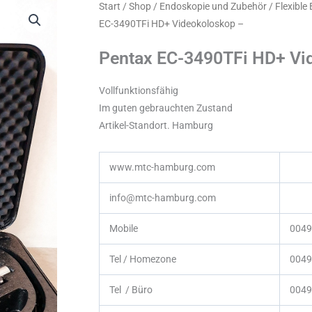
Start
/
Shop
/
Endoskopie und Zubehör
/
Flexible
EC-3490TFi HD+ Videokoloskop –
Pentax EC-3490TFi HD+ Vi
Vollfunktionsfähig
Im guten gebrauchten Zustand
Artikel-Standort. Hamburg
www.mtc-hamburg.com
info@mtc-hamburg.com
Mobile
0049
Tel / Homezone
0049
Tel / Büro
0049