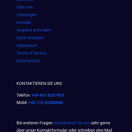
o
r
p
Über uns
k
a
p
Leistungen
m
Kontakt
Angebot anfordern
Gerät anbieten
Impressum
Terms of Service
Datenschutz
KONTAKTIEREN SIE UNS
Telefon:
+49 401 8207903
Mobil:
+49 176 20580086
Bei weiteren Fragen
kontaktieren Sie uns
sehr gerne
über unser Kontaktformular oder schreiben eine Mail