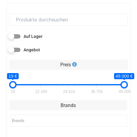
Auf Lager
Angebot
Preis
19 €
49.000 €
19
12.264
24.510
36.755
49.000
Brands