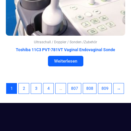
Ultraschall / Doppler / Sonden /Zubehör
Toshiba 11C3 PVT-781VT Vaginal Endovaginal Sonde
Weiterlesen
1
2
3
4
…
807
808
809
→