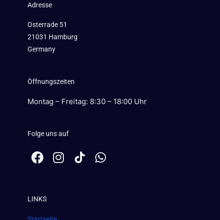
Adresse
Osterrade 51
21031 Hamburg
Germany
Öffnungszeiten
Montag – Freitag: 8:30 – 18:00 Uhr
Folge uns auf
F
I
W
a
n
h
c
s
a
e
t
t
LINKS
b
a
s
o
g
a
Startseite