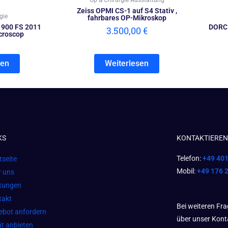
Op & Chirurgie Ausstattung
Zeiss OPMI CS-1 auf S4 Stativ ,
gie
fahrbares OP-Mikroskop
900 FS 2011
DORC 
3.500,00
€
croscop
sen
Weiterlesen
KS
KONTAKTIEREN 
Telefon:
+49 40
tseite
Mobil:
+49 176 
r uns
stungen
takt
Bei weiteren Fr
ebot anfordern
über unser Kont
t anbieten