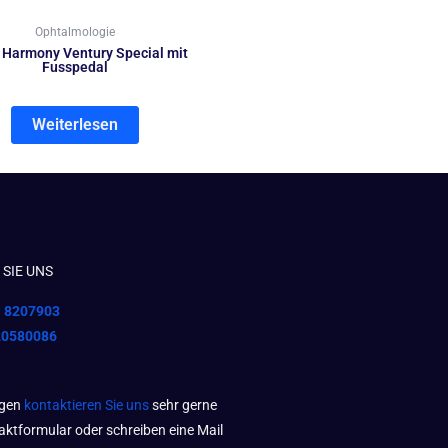
Ophtalmologie
Harmony Ventury Special mit
Fusspedal
Weiterlesen
SIE UNS
1 8207903
20580086
agen
kontaktieren Sie uns
sehr gerne
aktformular oder schreiben eine Mail