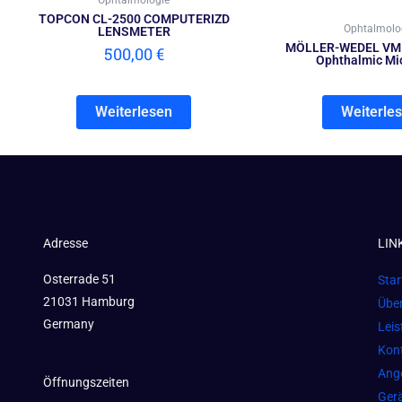
Ophtalmologie
TOPCON CL-2500 COMPUTERIZD
Ophtalmolo
LENSMETER
MÖLLER-WEDEL VM 
500,00
€
Ophthalmic Mi
Weiterlesen
Weiterle
Adresse
LIN
Osterrade 51
Star
21031 Hamburg
Übe
Germany
Lei
Kon
Ang
Öffnungszeiten
Gerä