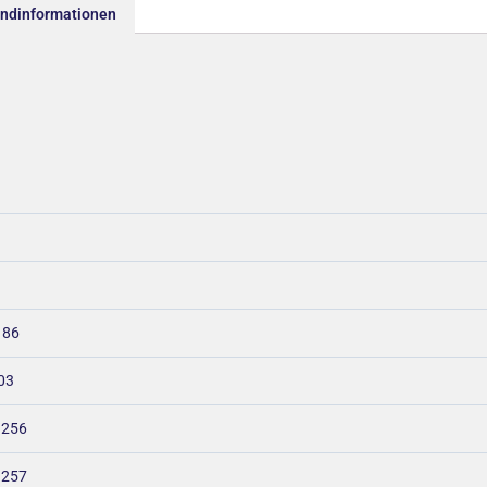
andinformationen
 86
03
– 256
 257