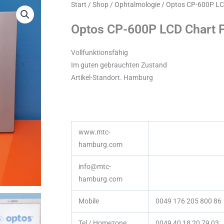
Start
/
Shop
/
Ophtalmologie
/ Optos CP-600P LC
Optos CP-600P LCD Chart 
Vollfunktionsfähig
Im guten gebrauchten Zustand
Artikel-Standort. Hamburg
www.mtc-
hamburg.com
info@mtc-
hamburg.com
Mobile
0049 176 205 800 86
Tel / Homezone
0049 40 18 20 79 03