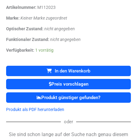
Artikelnummer:
M112023
Marke:
Keiner Marke zugeordnet
Optischer Zustand:
nicht angegeben
Funktionaler Zustand:
nicht angegeben
AMERICAN
Verfügbarkeit:
1 vorrätig
OPTICAL
H-
11628
In den Warenkorb
Phoropter
Menge
Preis vorschlagen
Produkt günstiger gefunden?
Produkt als PDF herunterladen
oder
Sie sind schon lange auf der Suche nach genau diesem