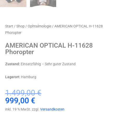
Start
/
Shop
/
Ophtalmologie
/ AMERICAN OPTICAL H-11628
Phoropter
AMERICAN OPTICAL H-11628
Phoropter
Zustand:
Einsatzfähig – Sehr guter Zustand
Lagerort
: Hamburg
Ursprünglicher
Aktueller
1.499,00
€
Preis
Preis
999,00
€
war:
ist:
inkl. 19 % MwSt. zzgl.
Versandkosten
1.499,00 €
999,00 €.