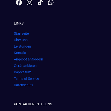
F
I
W
a
n
h
c
s
a
e
t
t
LINKS
b
a
s
o
g
a
Startseite
o
r
p
Über uns
k
a
p
Leistungen
m
Kontakt
Angebot anfordern
Gerät anbieten
Impressum
Terms of Service
Datenschutz
KONTAKTIEREN SIE UNS