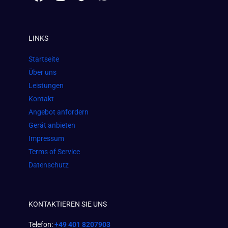
a
n
h
c
s
a
e
t
t
LINKS
b
a
s
o
g
a
Startseite
o
r
p
Über uns
k
a
p
Leistungen
m
Kontakt
Angebot anfordern
Gerät anbieten
Impressum
Terms of Service
Datenschutz
KONTAKTIEREN SIE UNS
Telefon:
+49 401 8207903