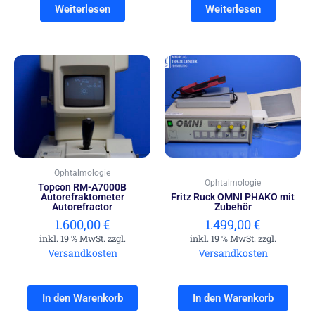
Weiterlesen
Weiterlesen
Ophtalmologie
Ophtalmologie
Topcon RM-A7000B
Autorefraktometer
Fritz Ruck OMNI PHAKO mit
Autorefractor
Zubehör
1.600,00
€
1.499,00
€
inkl. 19 % MwSt. zzgl.
inkl. 19 % MwSt. zzgl.
Versandkosten
Versandkosten
In den Warenkorb
In den Warenkorb