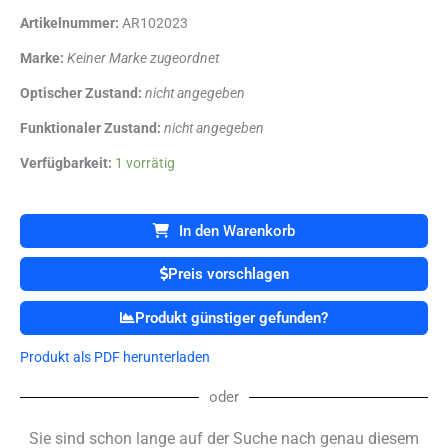
Artikelnummer:
AR102023
Marke:
Keiner Marke zugeordnet
Optischer Zustand:
nicht angegeben
Funktionaler Zustand:
nicht angegeben
OLYMPUS
Verfügbarkeit:
1 vorrätig
JF-
140R
Videoduodenoskope
In den Warenkorb
Duodenoskop
Menge
Preis vorschlagen
Produkt günstiger gefunden?
Produkt als PDF herunterladen
oder
Sie sind schon lange auf der Suche nach genau diesem