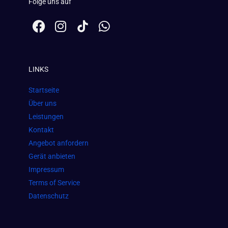
Folge uns auf
F
I
W
a
n
h
c
s
a
e
t
t
LINKS
b
a
s
o
g
a
Startseite
o
r
p
Über uns
k
a
p
Leistungen
m
Kontakt
Angebot anfordern
Gerät anbieten
Impressum
Terms of Service
Datenschutz