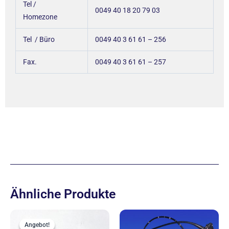
Tel /
0049 40 18 20 79 03
Homezone
Tel / Büro
0049 40 3 61 61 – 256
Fax.
0049 40 3 61 61 – 257
Ähnliche Produkte
Ursprünglicher
Aktueller
Preis
Preis
Angebot!
Angebot!