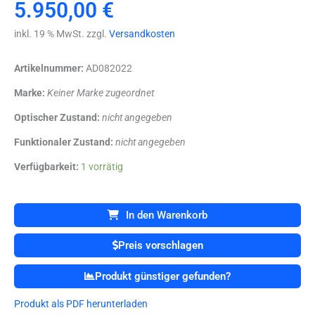
5.950,00
€
inkl. 19 % MwSt. zzgl.
Versandkosten
Artikelnummer:
AD082022
Marke:
Keiner Marke zugeordnet
Optischer Zustand:
nicht angegeben
Funktionaler Zustand:
nicht angegeben
Olympus
Verfügbarkeit:
1 vorrätig
EVIS
EXERA
II
In den Warenkorb
BF-
1TQ180
Preis vorschlagen
//
BF
Produkt günstiger gefunden?
1
TQ
Produkt als PDF herunterladen
180