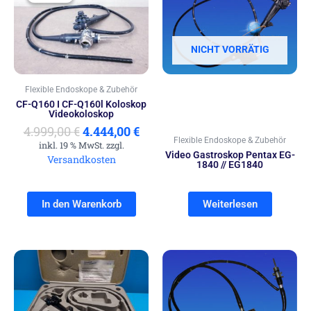
war:
ist:
4.999,00 €
4.444,00 €.
NICHT VORRÄTIG
Flexible Endoskope & Zubehör
CF-Q160 I CF-Q160l Koloskop
Videokoloskop
4.999,00
€
4.444,00
€
Flexible Endoskope & Zubehör
inkl. 19 % MwSt. zzgl.
Video Gastroskop Pentax EG-
Versandkosten
1840 // EG1840
In den Warenkorb
Weiterlesen