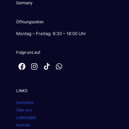
Germany
Öffnungszeiten
Montag – Freitag: 8:30 – 18:00 Uhr
Folge uns auf
F
I
W
a
n
h
c
s
a
e
t
t
LINKS
b
a
s
o
g
a
Startseite
o
r
p
Über uns
k
a
p
Leistungen
m
Kontakt