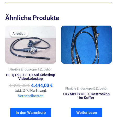
Ähnliche Produkte
Ursprünglicher
Aktueller
Preis
Preis
Angebot!
Angebot!
war:
ist:
4.999,00 €
4.444,00 €.
Flexible Endoskope & Zubehör
CF-Q160 I CF-Q160l Koloskop
Videokoloskop
4.999,00
€
4.444,00
€
Flexible Endoskope & Zubehör
inkl. 19 % MwSt. zzgl.
OLYMPUS GIF-E Gastroskop
Versandkosten
im Koffer
In den Warenkorb
Weiterlesen