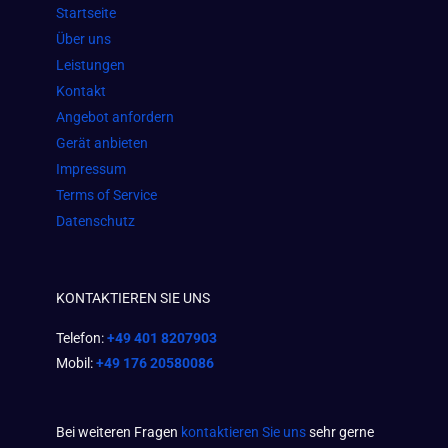
o
g
a
Startseite
o
r
p
Über uns
k
a
p
Leistungen
m
Kontakt
Angebot anfordern
Gerät anbieten
Impressum
Terms of Service
Datenschutz
KONTAKTIEREN SIE UNS
Telefon:
+49 401 8207903
Mobil:
+49 176 20580086
Bei weiteren Fragen
kontaktieren Sie uns
sehr gerne