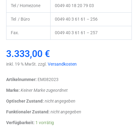
Tel / Homezone
0049 40 18 20 79 03
Tel / Büro
0049 40 3 61 61 – 256
Fax.
0049 40 3 61 61 – 257
3.333,00
€
inkl. 19 % MwSt. zzgl.
Versandkosten
Artikelnummer:
EM082023
Marke:
Keiner Marke zugeordnet
Optischer Zustand:
nicht angegeben
Funktionaler Zustand:
nicht angegeben
Karl
Verfügbarkeit:
1 vorrätig
Storz
11301AA1