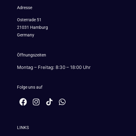
Adresse
Osterrade 51
21031 Hamburg
Germany
Öffnungszeiten
Montag – Freitag: 8:30 – 18:00 Uhr
Folge uns auf
F
I
W
a
n
h
c
s
a
e
t
t
LINKS
b
a
s