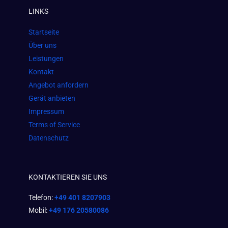
e
t
t
LINKS
b
a
s
o
g
a
Startseite
o
r
p
Über uns
k
a
p
Leistungen
m
Kontakt
Angebot anfordern
Gerät anbieten
Impressum
Terms of Service
Datenschutz
KONTAKTIEREN SIE UNS
Telefon:
+49 401 8207903
Mobil:
+49 176 20580086