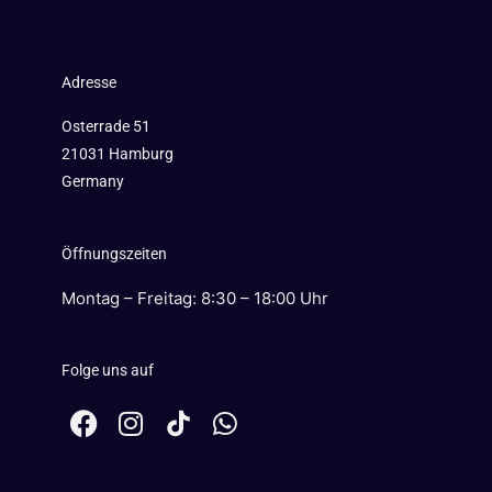
Adresse
Osterrade 51
21031 Hamburg
Germany
Öffnungszeiten
Montag – Freitag: 8:30 – 18:00 Uhr
Folge uns auf
F
I
W
a
n
h
c
s
a