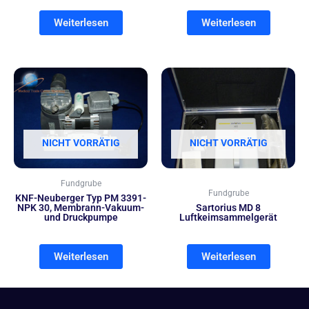
Weiterlesen
Weiterlesen
NICHT VORRÄTIG
NICHT VORRÄTIG
Fundgrube
Fundgrube
KNF-Neuberger Typ PM 3391-
NPK 30, Membrann-Vakuum-
Sartorius MD 8
und Druckpumpe
Luftkeimsammelgerät
Weiterlesen
Weiterlesen