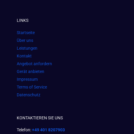
c
s
a
e
t
t
LINKS
b
a
s
o
g
a
Startseite
o
r
p
Über uns
k
a
p
Leistungen
m
Kontakt
Angebot anfordern
Gerät anbieten
Impressum
Terms of Service
Datenschutz
KONTAKTIEREN SIE UNS
Telefon:
+49 401 8207903