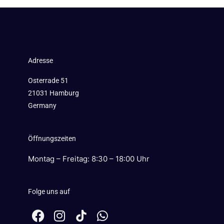
Adresse
Osterrade 51
21031 Hamburg
Germany
Öffnungszeiten
Montag – Freitag: 8:30 – 18:00 Uhr
Folge uns auf
F
I
W
a
n
h