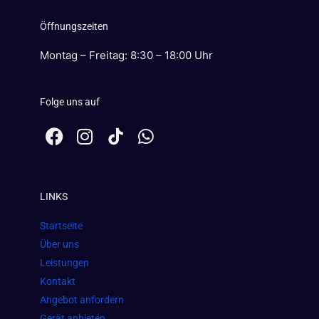
Öffnungszeiten
Montag – Freitag: 8:30 – 18:00 Uhr
Folge uns auf
F
I
W
a
n
h
c
s
a
e
t
t
LINKS
b
a
s
o
g
a
Startseite
o
r
p
Über uns
k
a
p
Leistungen
m
Kontakt
Angebot anfordern
Gerät anbieten