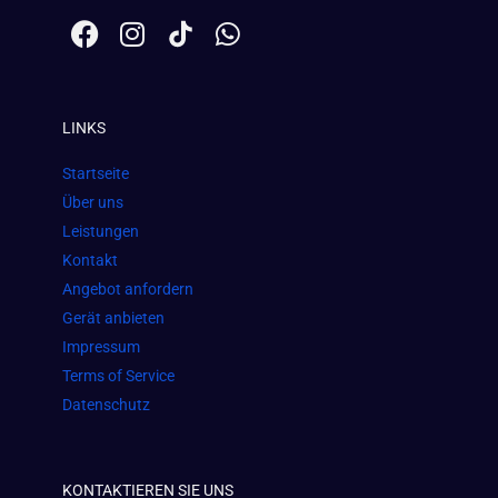
F
I
W
a
n
h
c
s
a
e
t
t
LINKS
b
a
s
o
g
a
Startseite
o
r
p
Über uns
k
a
p
Leistungen
m
Kontakt
Angebot anfordern
Gerät anbieten
Impressum
Terms of Service
Datenschutz
KONTAKTIEREN SIE UNS