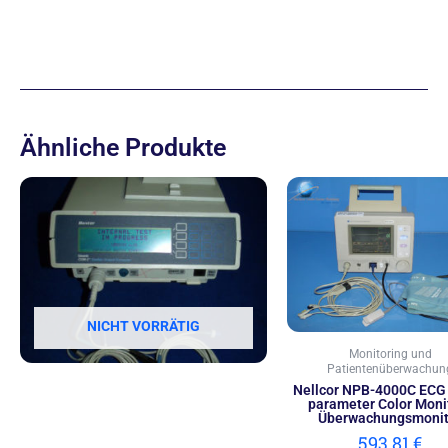
Ähnliche Produkte
NICHT VORRÄTIG
Monitoring und
Patientenüberwachun
Nellcor NPB-4000C ECG 
parameter Color Monit
Überwachungsmonit
593,81
€