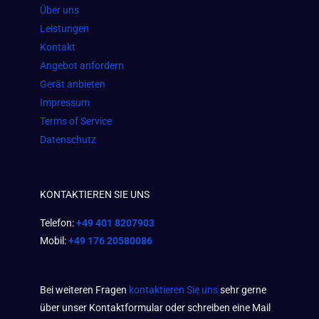
o
r
p
Über uns
k
a
p
Leistungen
m
Kontakt
Angebot anfordern
Gerät anbieten
Impressum
Terms of Service
Datenschutz
KONTAKTIEREN SIE UNS
Telefon:
+49 401 8207903
Mobil:
+49 176 20580086
Bei weiteren Fragen
kontaktieren Sie uns
sehr gerne
über unser Kontaktformular oder schreiben eine Mail