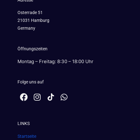
Adresse
Osterrade 51
21031 Hamburg
Germany
Öffnungszeiten
Montag – Freitag: 8:30 – 18:00 Uhr
Folge uns auf
F
I
W
a
n
h
c
s
a
e
t
t
LINKS
b
a
s
o
g
a
Startseite