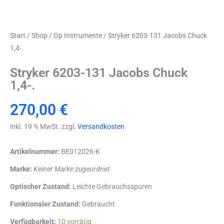
Start
/
Shop
/
Op Instrumente
/ Stryker 6203-131 Jacobs Chuck
1,4-.
Stryker 6203-131 Jacobs Chuck
1,4-.
270,00
€
inkl. 19 % MwSt. zzgl.
Versandkosten
Artikelnummer:
BE012026-K
Marke:
Keiner Marke zugeordnet
Optischer Zustand:
Leichte Gebrauchsspuren
Funktionaler Zustand:
Gebraucht
Stryker
Verfügbarkeit:
10 vorrätig