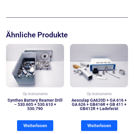
Ähnliche Produkte
Op Instrumente
Op Instrumente
Synthes Battery Reamer Drill
Aesculap GA620D + GA 616 +
– 530.605 + 530.610 +
GA 626 + GB416R + GB 411 +
530.790
GB412R + Ladeferät
Weiterlesen
Weiterlesen