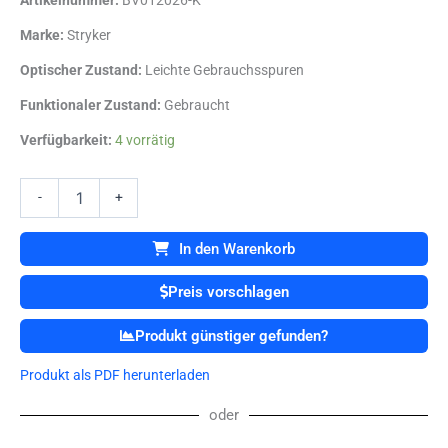
Artikelnummer:
BV012026-K
Marke:
Stryker
Optischer Zustand:
Leichte Gebrauchsspuren
Funktionaler Zustand:
Gebraucht
Stryker
Verfügbarkeit:
4 vorrätig
6127-
120
6127
-
+
120
Aseptic
In den Warenkorb
Gehäuse
Einheit
Preis vorschlagen
Menge
Produkt günstiger gefunden?
Produkt als PDF herunterladen
oder