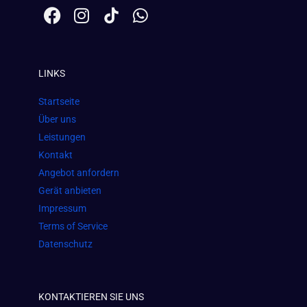
F
I
W
a
n
h
c
s
a
e
t
t
LINKS
b
a
s
o
g
a
Startseite
o
r
p
Über uns
k
a
p
Leistungen
m
Kontakt
Angebot anfordern
Gerät anbieten
Impressum
Terms of Service
Datenschutz
KONTAKTIEREN SIE UNS