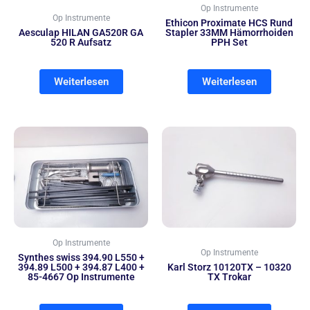
Op Instrumente
Op Instrumente
Ethicon Proximate HCS Rund
Aesculap HILAN GA520R GA
Stapler 33MM Hämorrhoiden
520 R Aufsatz
PPH Set
Weiterlesen
Weiterlesen
Op Instrumente
Op Instrumente
Synthes swiss 394.90 L550 +
394.89 L500 + 394.87 L400 +
Karl Storz 10120TX – 10320
85-4667 Op Instrumente
TX Trokar