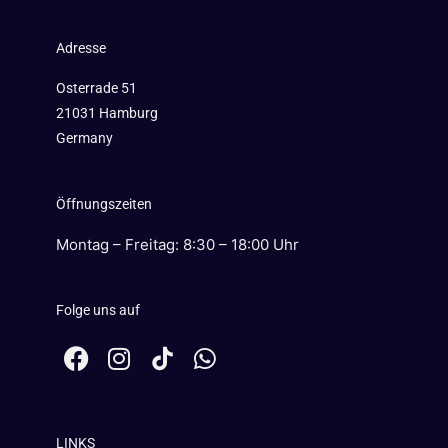
Adresse
Osterrade 51
21031 Hamburg
Germany
Öffnungszeiten
Montag – Freitag: 8:30 – 18:00 Uhr
Folge uns auf
F
I
W
a
n
h
c
s
a
e
t
t
LINKS