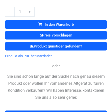
201331
20
//
-
+
20133120
Xenon
In den Warenkorb
300
Watt
Preis vorschlagen
Lichtquelle
//
Produkt günstiger gefunden?
Light
Source
Produkt als PDF herunterladen
Menge
oder
Sie sind schon lange auf der Suche nach genau diesem
Produkt oder wollen Ihr vorhandenes Altgerät zu fairen
Kondition verkaufen? Wir haben Interesse, kontaktieren
Sie uns also sehr gerne: