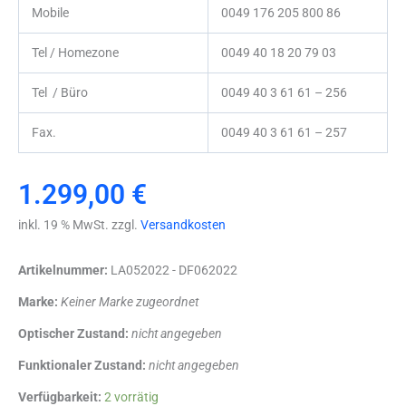
Mobile
0049 176 205 800 86
Tel / Homezone
0049 40 18 20 79 03
Tel / Büro
0049 40 3 61 61 – 256
Fax.
0049 40 3 61 61 – 257
1.299,00
€
inkl. 19 % MwSt. zzgl.
Versandkosten
Artikelnummer:
LA052022 - DF062022
Marke:
Keiner Marke zugeordnet
Optischer Zustand:
nicht angegeben
Funktionaler Zustand:
nicht angegeben
Storz
Verfügbarkeit:
2 vorrätig