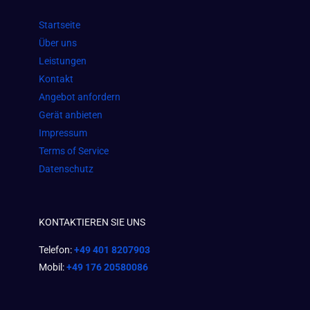
b
a
s
o
g
a
Startseite
o
r
p
Über uns
k
a
p
Leistungen
m
Kontakt
Angebot anfordern
Gerät anbieten
Impressum
Terms of Service
Datenschutz
KONTAKTIEREN SIE UNS
Telefon:
+49 401 8207903
Mobil:
+49 176 20580086