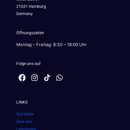
21031 Hamburg
Germany
Öffnungszeiten
Montag – Freitag: 8:30 – 18:00 Uhr
Folge uns auf
F
I
W
a
n
h
c
s
a
e
t
t
LINKS
b
a
s
o
g
a
Startseite
o
r
p
Über uns
k
a
p
Leistungen