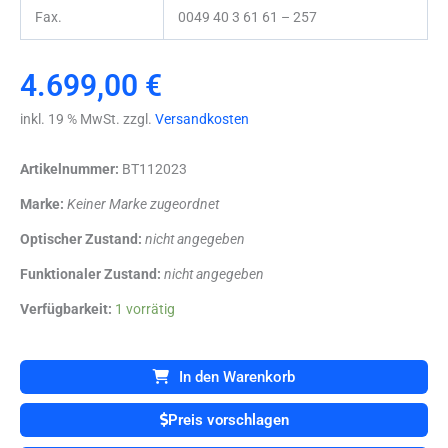
Fax.
0049 40 3 61 61 – 257
4.699,00
€
inkl. 19 % MwSt. zzgl.
Versandkosten
Artikelnummer:
BT112023
Marke:
Keiner Marke zugeordnet
Optischer Zustand:
nicht angegeben
Funktionaler Zustand:
nicht angegeben
Somno
Verfügbarkeit:
1 vorrätig
Medics
SOMNOscreen
Plus
In den Warenkorb
PSG
Polysomnographic
Preis vorschlagen
System
+