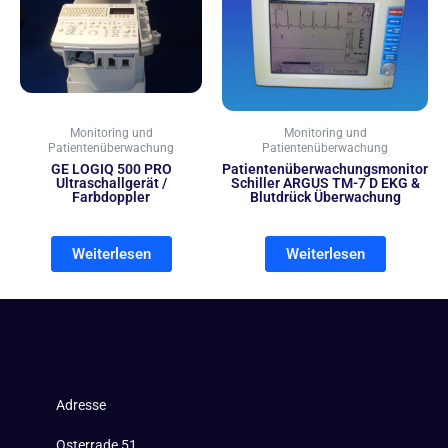
Monitoring und
Monitoring und
Patientenüberwachung
Patientenüberwachung
GE LOGIQ 500 PRO
Patientenüberwachungsmonitor
Ultraschallgerät /
Schiller ARGUS TM-7 D EKG &
Farbdoppler
Blutdrück Überwachung
Weiterlesen
Weiterlesen
Adresse
Osterrade 51