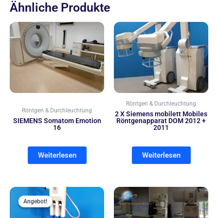
Ähnliche Produkte
Röntgen & Durchleuchtung
Röntgen & Durchleuchtung
2 X Siemens mobilett Mobiles
SIEMENS Somatom Emotion
Röntgenapparat DOM 2012 +
16
2011
Weiterlesen
Weiterlesen
Ursprünglicher
Aktueller
Preis
Preis
Angebot!
Angebot!
war:
ist: