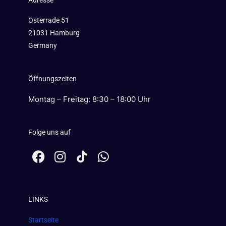
Adresse
Osterrade 51
21031 Hamburg
Germany
Öffnungszeiten
Montag – Freitag: 8:30 – 18:00 Uhr
Folge uns auf
F
I
W
a
n
h
c
s
a
e
t
t
LINKS
b
a
s
o
g
a
Startseite