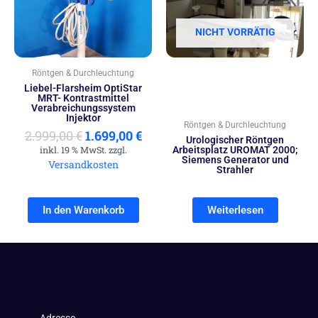
2.999,00 €
1.699,00 €.
NICHT VORRÄTIG
Röntgen & Durchleuchtung
Liebel-Flarsheim OptiStar
MRT- Kontrastmittel
Verabreichungssystem
Injektor
Röntgen & Durchleuchtung
2.999,00
€
1.699,00
€
Urologischer Röntgen
inkl. 19 % MwSt. zzgl.
Arbeitsplatz UROMAT 2000;
Siemens Generator und
Versandkosten
Strahler
In den Warenkorb
Weiterlesen