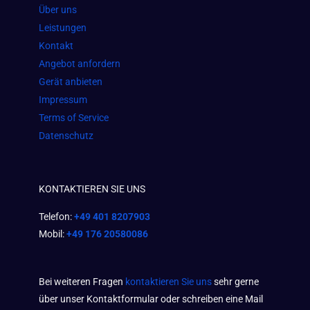
o
r
p
Über uns
k
a
p
Leistungen
m
Kontakt
Angebot anfordern
Gerät anbieten
Impressum
Terms of Service
Datenschutz
KONTAKTIEREN SIE UNS
Telefon:
+49 401 8207903
Mobil:
+49 176 20580086
Bei weiteren Fragen
kontaktieren Sie uns
sehr gerne
über unser Kontaktformular oder schreiben eine Mail