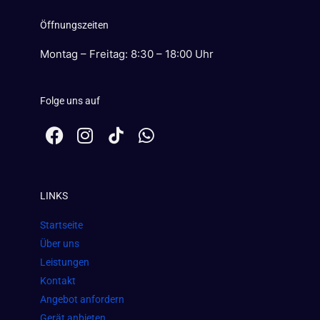
Öffnungszeiten
Montag – Freitag: 8:30 – 18:00 Uhr
Folge uns auf
F
I
W
a
n
h
c
s
a
e
t
t
LINKS
b
a
s
o
g
a
Startseite
o
r
p
Über uns
k
a
p
Leistungen
m
Kontakt
Angebot anfordern
Gerät anbieten