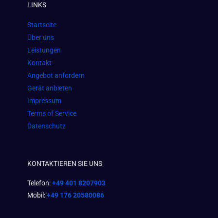
LINKS
b
a
s
o
g
a
Startseite
o
r
p
Über uns
k
a
p
Leistungen
m
Kontakt
Angebot anfordern
Gerät anbieten
Impressum
Terms of Service
Datenschutz
KONTAKTIEREN SIE UNS
Telefon:
+49 401 8207903
Mobil:
+49 176 20580086