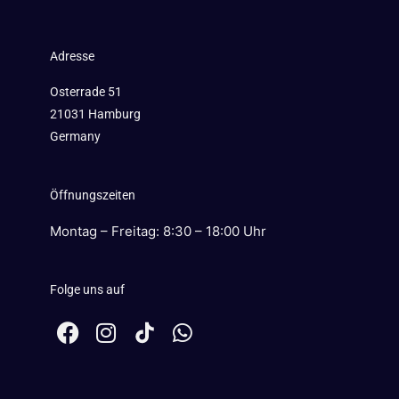
Adresse
Osterrade 51
21031 Hamburg
Germany
Öffnungszeiten
Montag – Freitag: 8:30 – 18:00 Uhr
Folge uns auf
F
I
W
a
n
h
c
s
a
e
t
t