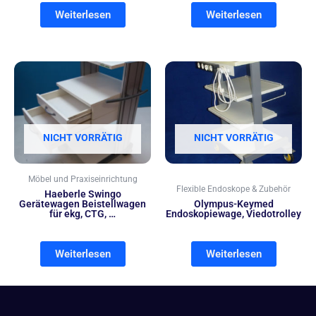
Weiterlesen
Weiterlesen
NICHT VORRÄTIG
NICHT VORRÄTIG
Möbel und Praxiseinrichtung
Flexible Endoskope & Zubehör
Haeberle Swingo
Gerätewagen Beistellwagen
Olympus-Keymed
für ekg, CTG, …
Endoskopiewage, Viedotrolley
Weiterlesen
Weiterlesen