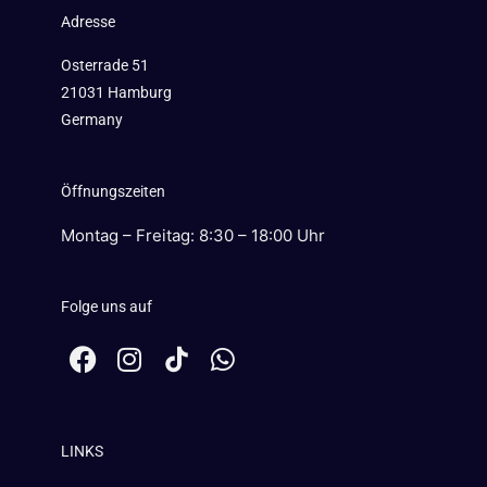
Adresse
Osterrade 51
21031 Hamburg
Germany
Öffnungszeiten
Montag – Freitag: 8:30 – 18:00 Uhr
Folge uns auf
F
I
W
a
n
h
c
s
a
e
t
t
LINKS
b
a
s
o
g
a