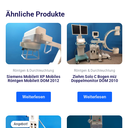
Ähnliche Produkte
Röntgen & Durchleuchtung
Röntgen & Durchleuchtung
Siemens Mobilett XP Mobiles
Ziehm Solo C Bogen miz
Röntgen Mobilett DOM 2012
Doppelmonitor DOM 2010
Weiterlesen
Weiterlesen
Ursprünglicher
Aktueller
Preis
Preis
Angebot!
Angebot!