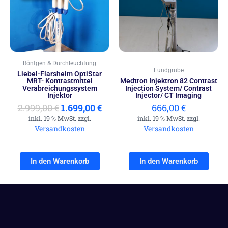
war:
ist:
2.999,00 €
1.699,00 €.
Röntgen & Durchleuchtung
Fundgrube
Liebel-Flarsheim OptiStar
MRT- Kontrastmittel
Medtron Injektron 82 Contrast
Verabreichungssystem
Injection System/ Contrast
Injektor
Injector/ CT Imaging
2.999,00
€
1.699,00
€
666,00
€
inkl. 19 % MwSt. zzgl.
inkl. 19 % MwSt. zzgl.
Versandkosten
Versandkosten
In den Warenkorb
In den Warenkorb