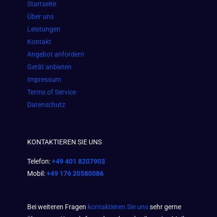
Startseite
o
r
p
Über uns
k
a
p
Leistungen
m
Kontakt
Angebot anfordern
Gerät anbieten
Impressum
Terms of Service
Datenschutz
KONTAKTIEREN SIE UNS
Telefon:
+49 401 8207903
Mobil:
+49 176 20580086
Bei weiteren Fragen
kontaktieren Sie uns
sehr gerne