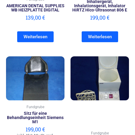
Inhaliergerät,
AMERICAN DENTAL SUPPLIES
Inhalationsgerät, Inhalator
WB HEIZPLATTE DIGITAL
HiRTZ Hico-Ultrasonat 806 E
139,00
€
199,00
€
Weiterlesen
Weiterlesen
Fundgrube
Sitz für eine
Behandlungseinheit Siemens
M1
199,00
€
Fundgrube