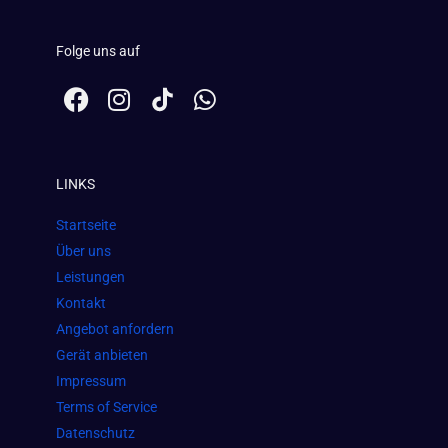
Folge uns auf
F
I
W
a
n
h
c
s
a
e
t
t
LINKS
b
a
s
o
g
a
Startseite
o
r
p
Über uns
k
a
p
Leistungen
m
Kontakt
Angebot anfordern
Gerät anbieten
Impressum
Terms of Service
Datenschutz