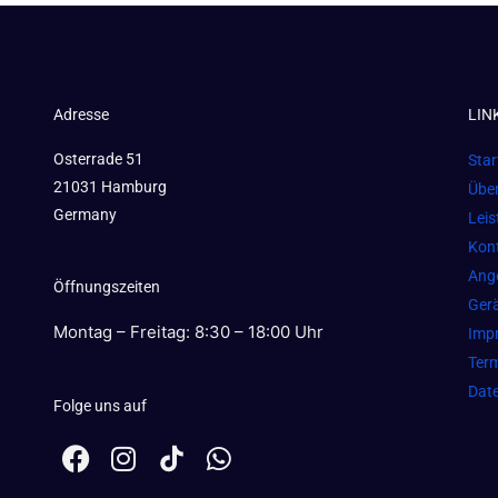
Adresse
LIN
Osterrade 51
Star
21031 Hamburg
Übe
Germany
Lei
Kon
Ang
Öffnungszeiten
Gerä
Montag – Freitag: 8:30 – 18:00 Uhr
Imp
Term
Dat
Folge uns auf
F
I
W
a
n
h