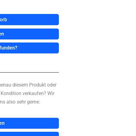
orb
en
efunden?
genau diesem Produkt oder
n Kondition verkaufen? Wir
ns also sehr gerne:
en