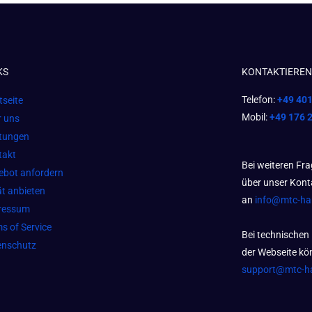
KS
KONTAKTIEREN 
Telefon:
+49 40
tseite
Mobil:
+49 176 
r uns
stungen
takt
Bei weiteren Fr
ebot anfordern
über unser Kont
t anbieten
an
info@mtc-h
ressum
s of Service
Bei technischen
enschutz
der Webseite kön
support@mtc-h