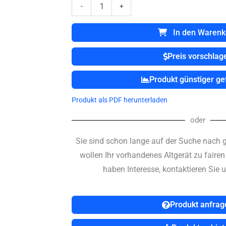
Metrax
-
+
M100
Defibrilator
In den Warenk
//
Defi
Preis vorschlag
Menge
Produkt günstiger g
Produkt als PDF herunterladen
oder
Sie sind schon lange auf der Suche nach 
wollen Ihr vorhandenes Altgerät zu faire
haben Interesse, kontaktieren Sie u
Produkt anfrag