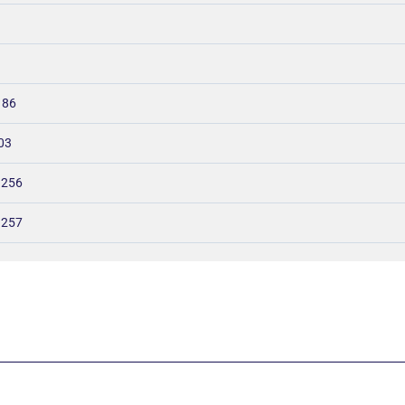
 86
03
– 256
 257