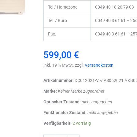
Tel / Homezone
0049 40 18 20 79 03
Tel / Büro
0049 40 3 61 61 – 25
Fax.
0049 40 3 61 61 – 25
599,00
€
inkl. 19 % MwSt. zzgl.
Versandkosten
Artikelnummer:
DC012021-V // AS062021 //KB0
Marke:
Keiner Marke zugeordnet
Optischer Zustand:
nicht angegeben
Funktionaler Zustand:
nicht angegeben
Primedic
Verfügbarkeit:
2 vorrätig
Defi-
N