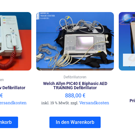
Defibrillatoren
ren
Welch Allyn PIC40 E Biphasic AED
 Defibrillator
TRAINING Defibrillator
€
888,00
€
Pr
ersandkosten
Versandkosten
inkl. 19 % MwSt. zzgl.
nkorb
In den Warenkorb