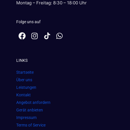
Montag – Freitag: 8:30 – 18:00 Uhr
Folge uns auf
F
I
W
a
n
h
c
s
a
e
t
t
LINKS
b
a
s
o
g
a
Startseite
o
r
p
Über uns
k
a
p
Leistungen
m
Kontakt
Angebot anfordern
Gerät anbieten
Impressum
Terms of Service