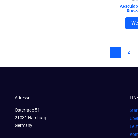
Aesculap
Druck
We
1
2
Adresse
LIN
Osterrade 51
Star
21031 Hamburg
Übe
Germany
Lei
Kon