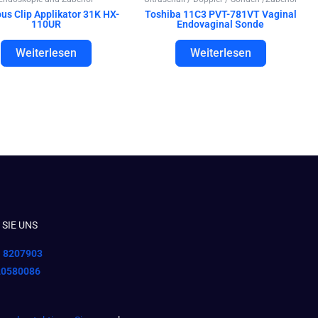
us Clip Applikator 31K HX-
Toshiba 11C3 PVT-781VT Vaginal
110UR
Endovaginal Sonde
Weiterlesen
Weiterlesen
SIE UNS
1 8207903
20580086