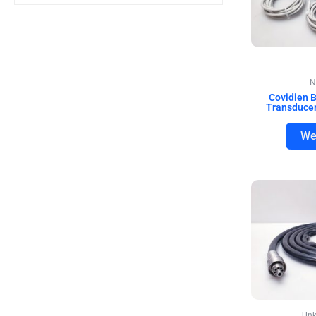
N
Covidien 
Transduce
We
Unk