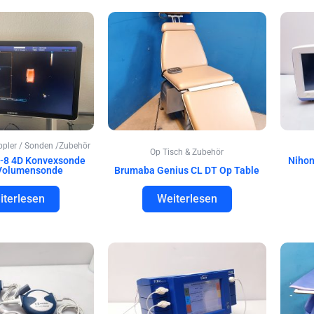
oppler / Sonden /Zubehör
Op Tisch & Zubehör
-8 4D Konvexsonde
Niho
Volumensonde
Brumaba Genius CL DT Op Table
iterlesen
Weiterlesen