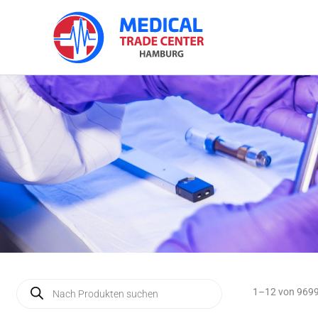
Zum
Inhalt
springen
Products
1–12 von 9699
search