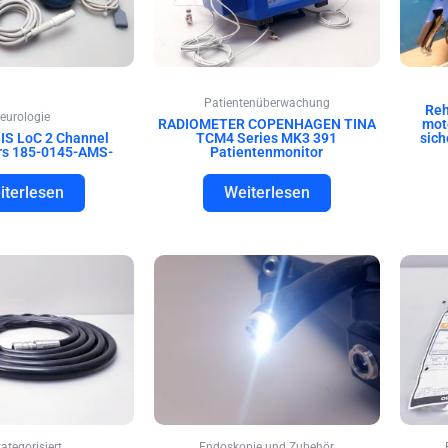
Patientenüberwachung
Reh
eurologie
RADIOMETER COPENHAGEN TINA
mot
BIS LoC 2 Channel
TCM4 Series MK3 391
sich
rs 185-0145-AMS-
Patientenmonitor
iterlesen
Weiterlesen
ategorisiert
Endoskopie und Zubehör