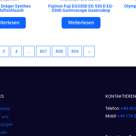
 Dräger Synthes
Fujinon Fuji EG530D EG 530 D EG-
Olymp
luftschlauch
530D Gastroscope Gastroskop
iterlesen
Weiterlesen
3
4
…
807
808
809
→
KS
KONTAKTIEREN 
Telefon:
+49 40
tseite
Mobil:
+49 176 
r uns
stungen
takt