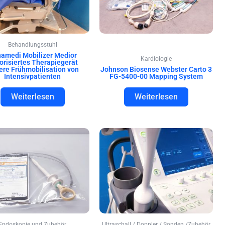
Behandlungsstuhl
amedi Mobilizer Medior
Kardiologie
orisiertes Therapiegerät
ere Frühmobilisation von
Johnson Biosense Webster Carto 3
Intensivpatienten
FG-5400-00 Mapping System
Weiterlesen
Weiterlesen
Endoskopie und Zubehör
Ultraschall / Doppler / Sonden /Zubehör