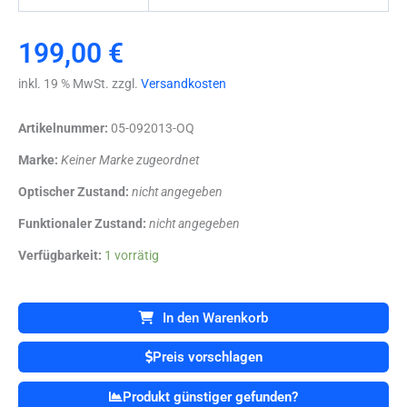
199,00
€
inkl. 19 % MwSt. zzgl.
Versandkosten
Artikelnummer:
05-092013-OQ
Marke:
Keiner Marke zugeordnet
Optischer Zustand:
nicht angegeben
Funktionaler Zustand:
nicht angegeben
PHILIPS
Verfügbarkeit:
1 vorrätig
Type
.
4522
In den Warenkorb
128
21872
Preis vorschlagen
Schalter
aus
Produkt günstiger gefunden?
einer