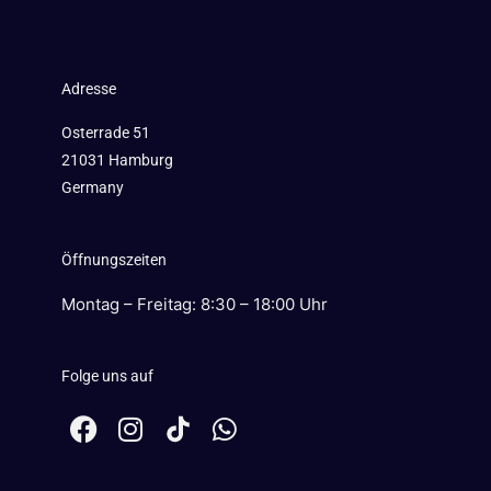
Adresse
Osterrade 51
21031 Hamburg
Germany
Öffnungszeiten
Montag – Freitag: 8:30 – 18:00 Uhr
Folge uns auf
F
I
W
a
n
h
c
s
a