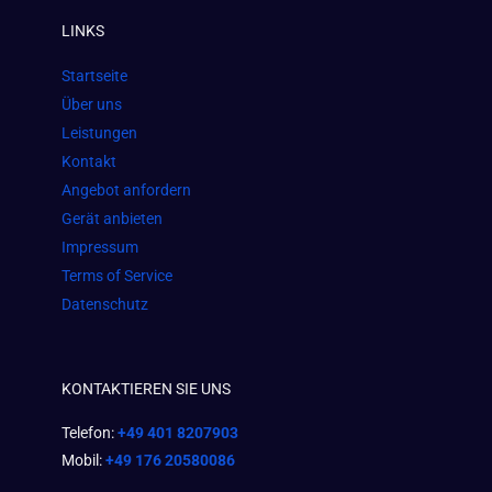
e
t
t
LINKS
b
a
s
o
g
a
Startseite
o
r
p
Über uns
k
a
p
Leistungen
m
Kontakt
Angebot anfordern
Gerät anbieten
Impressum
Terms of Service
Datenschutz
KONTAKTIEREN SIE UNS
Telefon:
+49 401 8207903
Mobil:
+49 176 20580086