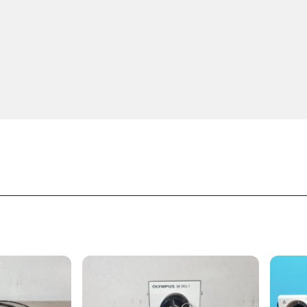
sprünglicher
Aktueller
eis
Preis
r:
ist: