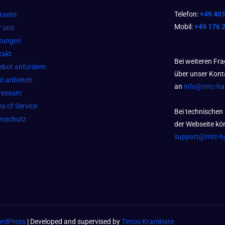
Telefon:
+49 40
tseite
Mobil:
+49 176 
r uns
stungen
takt
Bei weiteren Fr
ebot anfordern
über unser Kont
t anbieten
an
info@mtc-h
ressum
s of Service
Bei technischen
enschutz
der Webseite kön
support@mtc-h
rdPress
| Developed and supervised by
Timos Kramkiste