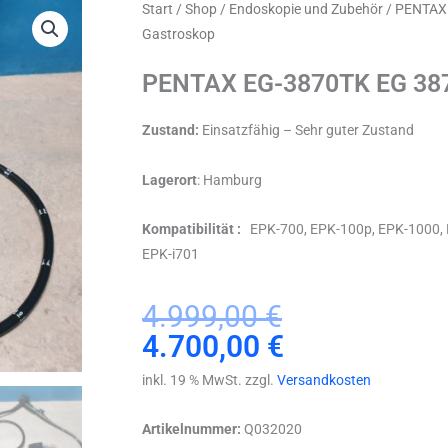
Start
/
Shop
/
Endoskopie und Zubehör
/ PENTAX
Gastroskop
PENTAX EG-3870TK EG 387
Zustand:
Einsatzfähig – Sehr guter Zustand
Lagerort
: Hamburg
Kompatibilität :
EPK-700, EPK-100p, EPK-1000, E
EPK-i701
Ursprünglicher
Aktueller
4.999,00
€
Preis
Preis
4.700,00
€
war:
ist:
inkl. 19 % MwSt. zzgl.
Versandkosten
4.999,00 €
4.700,00 €.
Artikelnummer:
Q032020