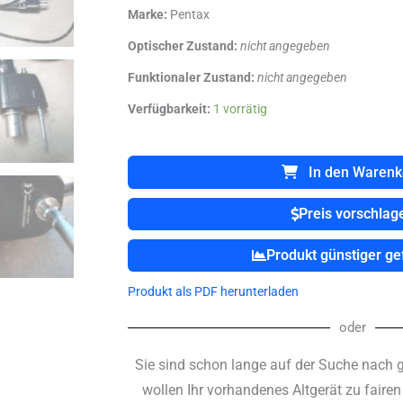
Marke:
Pentax
Optischer Zustand:
nicht angegeben
Funktionaler Zustand:
nicht angegeben
PENTAX
Verfügbarkeit:
1 vorrätig
EG-
3870TK
EG
In den Warenk
3870
TK
Preis vorschlag
Gastroskop
Menge
Produkt günstiger g
Produkt als PDF herunterladen
oder
Sie sind schon lange auf der Suche nach 
wollen Ihr vorhandenes Altgerät zu faire