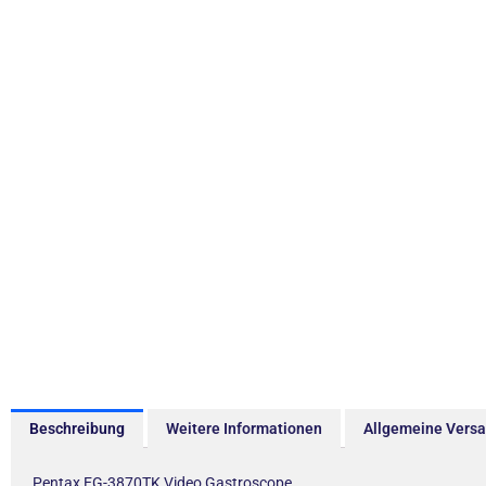
Beschreibung
Weitere Informationen
Allgemeine Vers
Pentax EG-3870TK Video Gastroscope