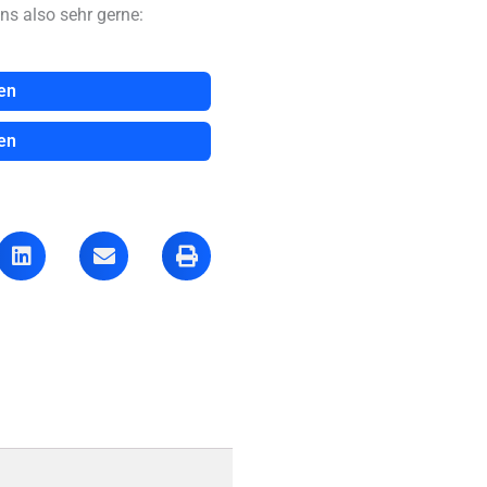
ns also sehr gerne:
en
en