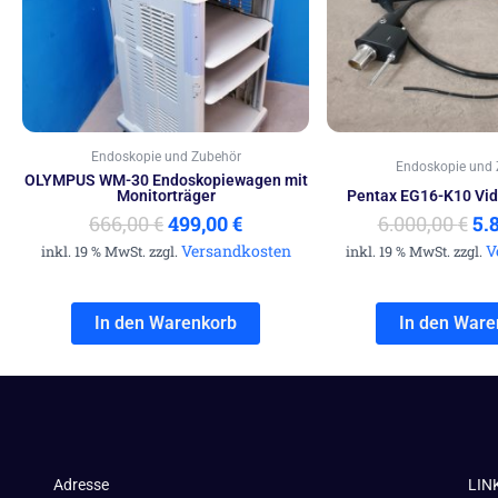
666,00 €
499,00 €.
6.0
Endoskopie und Zubehör
Endoskopie und 
OLYMPUS WM-30 Endoskopiewagen mit
Monitorträger
Pentax EG16-K10 Vi
666,00
€
499,00
€
6.000,00
€
5.
Versandkosten
V
inkl. 19 % MwSt. zzgl.
inkl. 19 % MwSt. zzgl.
In den Warenkorb
In den Ware
Adresse
LIN