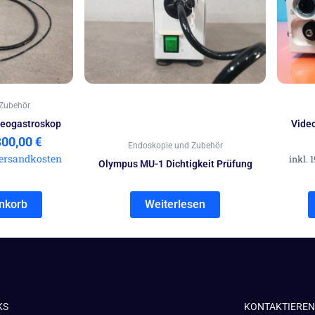
00,00 €
5.800,00 €.
Zubehör
deogastroskop
Vide
800,00
€
Endoskopie und Zubehör
ersandkosten
inkl. 
Olympus MU-1 Dichtigkeit Prüfung
nkorb
Weiterlesen
KS
KONTAKTIEREN 