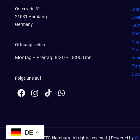
Osterrade 51
Star
21031 Hamburg
Übe
Germany
Lei
Kon
Ang
Öffnungszeiten
Gerä
Montag – Freitag: 8:30 – 18:00 Uhr
Imp
Term
Dat
Folge uns auf
F
I
W
a
n
h
c
s
a
e
t
t
b
a
s
o
g
a
DE
o
r
p
Copyright ©
2026
MTC-Hamburg. All rights reserved. | Powered by
Wo