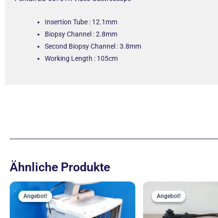
Insertion Tube : 12.1mm
Biopsy Channel : 2.8mm
Second Biopsy Channel : 3.8mm
Working Length : 105cm
Ähnliche Produkte
Ursprünglicher
Aktueller
Ur
Preis
Preis
Pr
Angebot!
Angebot!
Angebot!
Angebot!
war:
ist:
wa