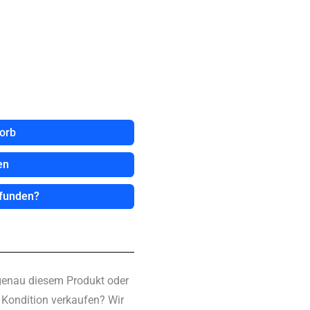
orb
en
efunden?
genau diesem Produkt oder
n Kondition verkaufen? Wir