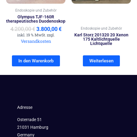
Endoskopie und Zubehör
Olympus TJF-160R
therapeutisches Duodenoskop
4.200,00
€
3.800,00
€
Endoskopie und Zubehör
inkl. 19 % MwSt. zzgl.
Karl Storz 201320 20 Xenon
175 Kaltlichtquelle
Versandkosten
Lichtquelle
In den Warenkorb
Weiterlesen
Adresse
Osterrade 51
21031 Hamburg
Germany