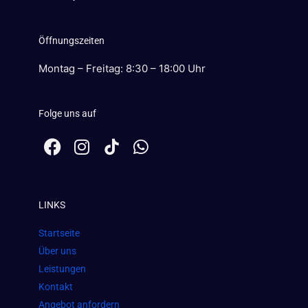
Öffnungszeiten
Montag – Freitag: 8:30 – 18:00 Uhr
Folge uns auf
F
I
W
a
n
h
c
s
a
e
t
t
LINKS
b
a
s
o
g
a
Startseite
o
r
p
Über uns
k
a
p
Leistungen
m
Kontakt
Angebot anfordern