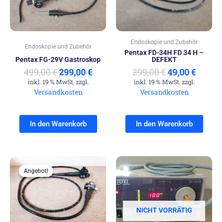
Endoskopie und Zubehör
Endoskopie und Zubehör
Pentax FD-34H FD 34 H –
Pentax FG-29V Gastroskop
DEFEKT
499,00
€
299,00
€
299,00
€
49,00
€
inkl. 19 % MwSt. zzgl.
inkl. 19 % MwSt. zzgl.
Versandkosten
Versandkosten
In den Warenkorb
In den Warenkorb
Ursprünglicher
Aktueller
Preis
Preis
Angebot!
Angebot!
war:
ist:
4.200,00 €
3.800,00 €.
NICHT VORRÄTIG