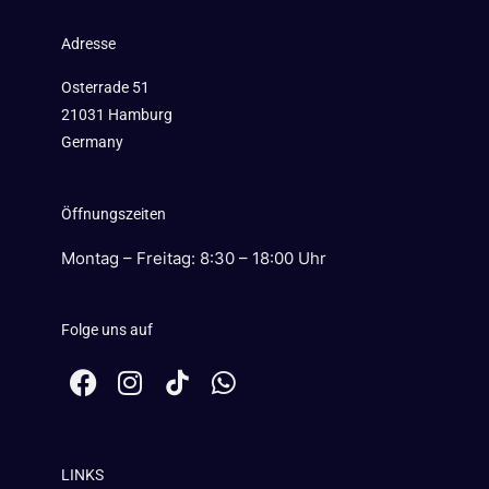
Adresse
Osterrade 51
21031 Hamburg
Germany
Öffnungszeiten
Montag – Freitag: 8:30 – 18:00 Uhr
Folge uns auf
F
I
W
a
n
h
c
s
a
e
t
t
LINKS
b
a
s