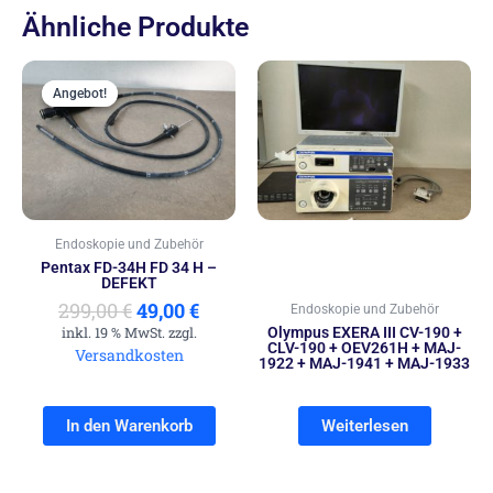
Ähnliche Produkte
Ursprünglicher
Aktueller
Preis
Preis
Angebot!
Angebot!
war:
ist:
299,00 €
49,00 €.
Endoskopie und Zubehör
Pentax FD-34H FD 34 H –
DEFEKT
299,00
€
49,00
€
Endoskopie und Zubehör
inkl. 19 % MwSt. zzgl.
Olympus EXERA III CV-190 +
CLV-190 + OEV261H + MAJ-
Versandkosten
1922 + MAJ-1941 + MAJ-1933
In den Warenkorb
Weiterlesen