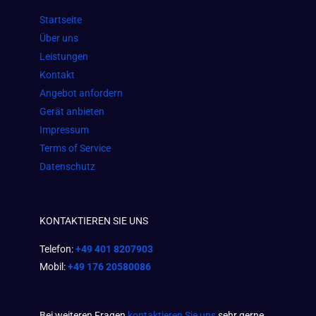
o
g
a
Startseite
o
r
p
Über uns
k
a
p
Leistungen
m
Kontakt
Angebot anfordern
Gerät anbieten
Impressum
Terms of Service
Datenschutz
KONTAKTIEREN SIE UNS
Telefon:
+49 401 8207903
Mobil:
+49 176 20580086
Bei weiteren Fragen
kontaktieren Sie uns
sehr gerne