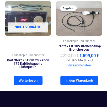
Ursprünglich
Aktu
Preis
Prei
Angebot!
Angebot!
war:
ist:
2.222,00 €
1.59
NICHT VORRÄTIG
Endoskopie und Zubehör
Pentax FB-10V Bronchoskop
Bronchoscop
2.222,00
€
1.599,00
€
Endoskopie und Zubehör
Karl Storz 201320 20 Xenon
inkl. 19 % MwSt. zzgl.
175 Kaltlichtquelle
Versandkosten
Lichtquelle
Weiterlesen
In den Warenkorb