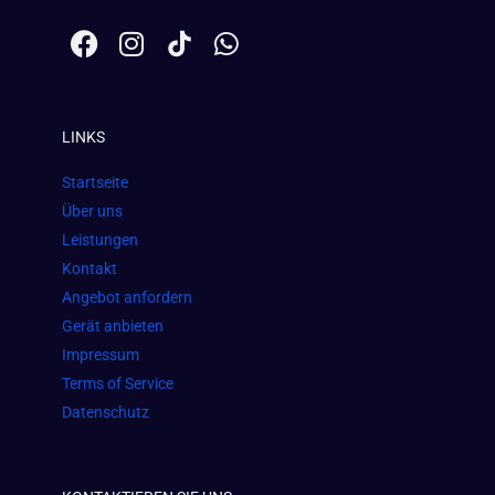
F
I
W
a
n
h
c
s
a
e
t
t
LINKS
b
a
s
o
g
a
Startseite
o
r
p
Über uns
k
a
p
Leistungen
m
Kontakt
Angebot anfordern
Gerät anbieten
Impressum
Terms of Service
Datenschutz