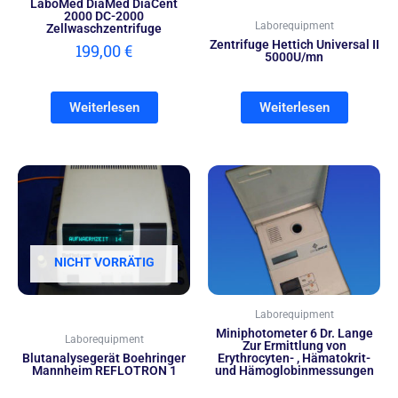
LaboMed DiaMed DiaCent
2000 DC-2000
Laborequipment
Zellwaschzentrifuge
Zentrifuge Hettich Universal II
199,00
€
5000U/mn
Weiterlesen
Weiterlesen
NICHT VORRÄTIG
Laborequipment
Miniphotometer 6 Dr. Lange
Laborequipment
Zur Ermittlung von
Blutanalysegerät Boehringer
Erythrocyten- , Hämatokrit-
Mannheim REFLOTRON 1
und Hämoglobinmessungen