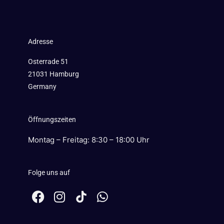
Adresse
Osterrade 51
21031 Hamburg
Germany
Öffnungszeiten
Montag – Freitag: 8:30 – 18:00 Uhr
Folge uns auf
F
I
W
a
n
h
c
s
a