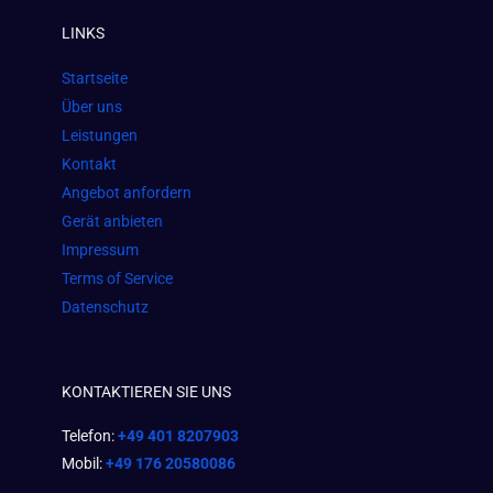
e
t
t
LINKS
b
a
s
o
g
a
Startseite
o
r
p
Über uns
k
a
p
Leistungen
m
Kontakt
Angebot anfordern
Gerät anbieten
Impressum
Terms of Service
Datenschutz
KONTAKTIEREN SIE UNS
Telefon:
+49 401 8207903
Mobil:
+49 176 20580086