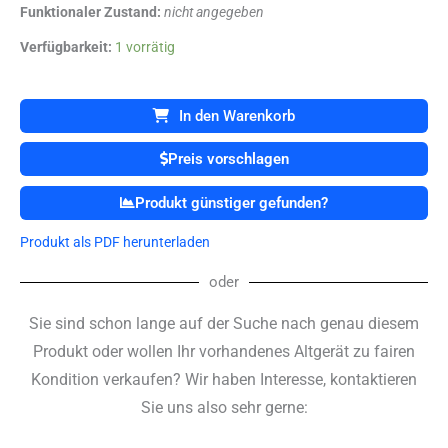
Funktionaler Zustand:
nicht angegeben
KLS
Verfügbarkeit:
1 vorrätig
MARTIN
SurgiCam
DIGITAL
In den Warenkorb
OP-
Kamera
Preis vorschlagen
Steuerung
Menge
Produkt günstiger gefunden?
Produkt als PDF herunterladen
oder
Sie sind schon lange auf der Suche nach genau diesem
Produkt oder wollen Ihr vorhandenes Altgerät zu fairen
Kondition verkaufen? Wir haben Interesse, kontaktieren
Sie uns also sehr gerne: