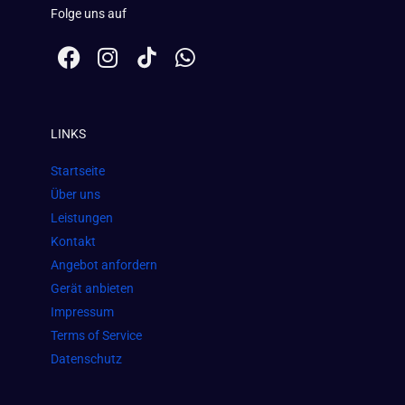
Folge uns auf
F
I
W
a
n
h
c
s
a
e
t
t
LINKS
b
a
s
o
g
a
Startseite
o
r
p
Über uns
k
a
p
Leistungen
m
Kontakt
Angebot anfordern
Gerät anbieten
Impressum
Terms of Service
Datenschutz