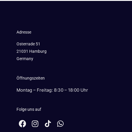
Adresse
Osterrade 51
21031 Hamburg
Germany
Öffnungszeiten
Montag – Freitag: 8:30 – 18:00 Uhr
Folge uns auf
F
I
W
a
n
h