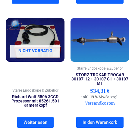
NICHT VORRÄTIG
Starre Endoskope & Zubehör
STORZ TROKAR TROCAR
30107 H2 + 30107 C1 + 30107
M1
534,31
€
Starre Endoskope & Zubehör
Richard Wolf 5506 3CCD
inkl. 19 % MwSt. zzgl.
Prozessor mit 85261.501
Versandkosten
Kamerakopf
Weiterlesen
In den Warenkorb