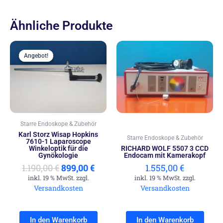
Ähnliche Produkte
Ursprünglicher
Aktueller
Preis
Preis
Angebot!
Angebot!
war:
ist:
1.190,00 €
899,00 €.
Starre Endoskope & Zubehör
Karl Storz Wisap Hopkins
Starre Endoskope & Zubehör
7610-1 Laparoscope
Winkeloptik für die
RICHARD WOLF 5507 3 CCD
Gynökologie
Endocam mit Kamerakopf
1.190,00
€
899,00
€
1.555,00
€
inkl. 19 % MwSt. zzgl.
inkl. 19 % MwSt. zzgl.
Versandkosten
Versandkosten
In den Warenkorb
In den Warenkorb