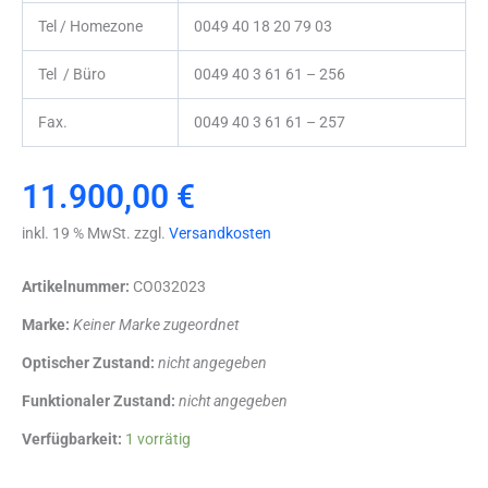
Tel / Homezone
0049 40 18 20 79 03
Tel / Büro
0049 40 3 61 61 – 256
Fax.
0049 40 3 61 61 – 257
11.900,00
€
inkl. 19 % MwSt. zzgl.
Versandkosten
Artikelnummer:
CO032023
Marke:
Keiner Marke zugeordnet
Optischer Zustand:
nicht angegeben
Funktionaler Zustand:
nicht angegeben
karl
Verfügbarkeit:
1 vorrätig
Storz
Laparaskopie