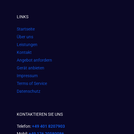
c
s
a
e
t
t
LINKS
b
a
s
o
g
a
Startseite
o
r
p
Über uns
k
a
p
Leistungen
m
Kontakt
Angebot anfordern
Gerät anbieten
Impressum
Terms of Service
Datenschutz
KONTAKTIEREN SIE UNS
Telefon:
+49 401 8207903
Mobil:
+49 176 20580086