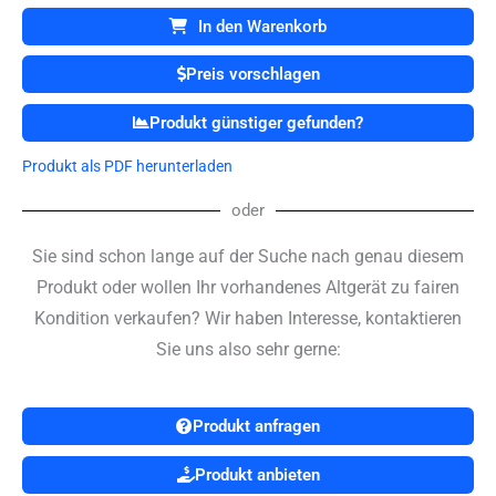
Turm
In den Warenkorb
/
Image
Preis vorschlagen
1
hub
Produkt günstiger gefunden?
222010
20
Produkt als PDF herunterladen
+
H3-
oder
Z
Kamerakopf,
Sie sind schon lange auf der Suche nach genau diesem
201330
20
Produkt oder wollen Ihr vorhandenes Altgerät zu fairen
Xenon
Kondition verkaufen? Wir haben Interesse, kontaktieren
300,
264320
Sie uns also sehr gerne:
20
Thermoflator
,
Produkt anfragen
200461
20
Produkt anbieten
Aida