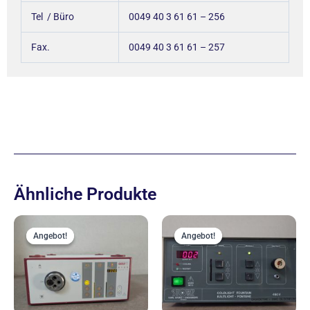
Tel / Büro
0049 40 3 61 61 – 256
Fax.
0049 40 3 61 61 – 257
Ähnliche Produkte
Ursprünglicher
Aktueller
Ursprünglich
Aktue
Preis
Preis
Preis
Preis
Angebot!
Angebot!
Angebot!
Angebot!
war:
ist:
war:
ist:
1.190,00 €
699,00 €.
499,00 €
400,00