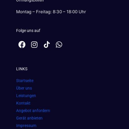
Montag – Freitag: 8:30 – 18:00 Uhr
Folge uns auf
F
I
W
a
n
h
c
s
a
e
t
t
LINKS
b
a
s
o
g
a
Startseite
o
r
p
Über uns
k
a
p
Leistungen
m
Kontakt
Angebot anfordern
Gerät anbieten
Impressum