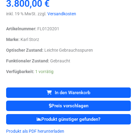
3.800,00
€
inkl. 19 % MwSt. zzgl.
Versandkosten
Artikelnummer:
FL0120201
Marke:
Karl Storz
Optischer Zustand:
Leichte Gebrauchsspuren
Funktionaler Zustand:
Gebraucht
Karl
Verfügbarkeit:
1 vorrätig
Storz
222010
20
In den Warenkorb
//
22201020
Preis vorschlagen
IMAGE
1
Produkt günstiger gefunden?
HUB
HD
Produkt als PDF herunterladen
Kamerakonsole