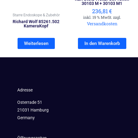
30103 M + 30103 M1
236,81
€
Starre Endoskope & Zubehör
inkl. 19 % MwSt. zzgl.
Richard Wolf 85261.502
Versandkosten
KameraKopf
Weiterlesen
In den Warenkorb
Adresse
Osterrade 51
21031 Hamburg
Germany
Öffnungszeiten