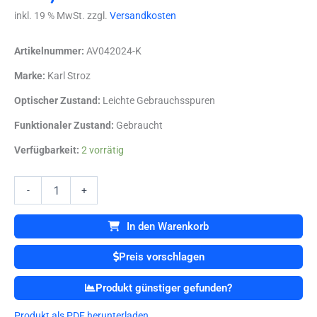
inkl. 19 % MwSt. zzgl.
Versandkosten
Artikelnummer:
AV042024-K
Marke:
Karl Stroz
Optischer Zustand:
Leichte Gebrauchsspuren
Funktionaler Zustand:
Gebraucht
Karl
Verfügbarkeit:
2 vorrätig
Storz
10101
FA
-
+
-
op
In den Warenkorb
raum
zubehör
Preis vorschlagen
Menge
Produkt günstiger gefunden?
Produkt als PDF herunterladen