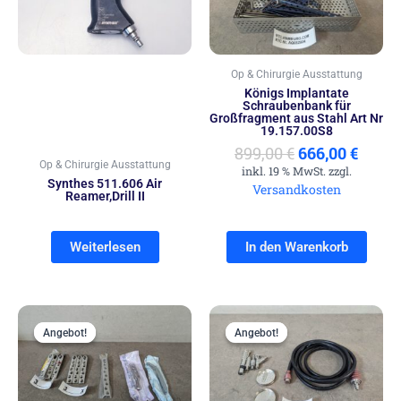
Op & Chirurgie Ausstattung
Königs Implantate
Schraubenbank für
Großfragment aus Stahl Art Nr
19.157.00S8
899,00
€
666,00
€
Op & Chirurgie Ausstattung
inkl. 19 % MwSt. zzgl.
Synthes 511.606 Air
Versandkosten
Reamer,Drill II
Weiterlesen
In den Warenkorb
Ursprünglicher
Aktueller
Ursprünglich
Aktue
Preis
Preis
Preis
Preis
Angebot!
Angebot!
Angebot!
Angebot!
war:
ist:
war:
ist:
499,00 €
399,00 €.
999,00 €
777,00