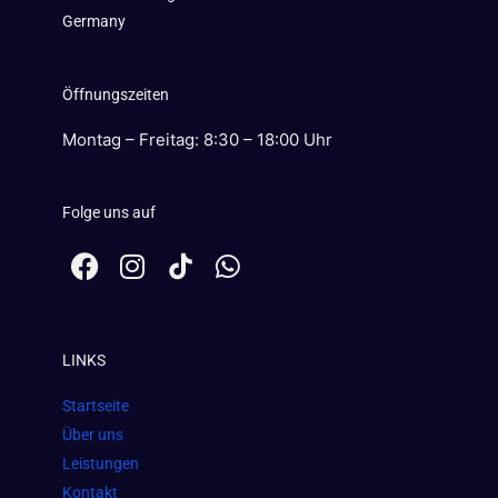
Germany
Öffnungszeiten
Montag – Freitag: 8:30 – 18:00 Uhr
Folge uns auf
F
I
W
a
n
h
c
s
a
e
t
t
LINKS
b
a
s
o
g
a
Startseite
o
r
p
Über uns
k
a
p
Leistungen
m
Kontakt