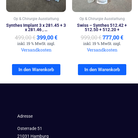
Op & Chirurgie Ausstattung
Op & Chirurgie Ausstattung
Synthes Implant 3 x 281.45 + 3
Swiss – Synthes 512.42 +
x 281.46 , …
512.50 + 512.20 +
499,00
€
399,00
€
999,00
€
777,00
€
inkl. 19 % MwSt. zzgl.
inkl. 19 % MwSt. zzgl.
Versandkosten
Versandkosten
In den Warenkorb
In den Warenkorb
Adresse
Osterrade 51
21031 Hamburg