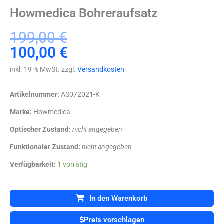
Howmedica Bohreraufsatz
Ursprünglicher
Aktueller
199,00
€
Preis
Preis
100,00
€
war:
ist:
inkl. 19 % MwSt. zzgl.
Versandkosten
199,00 €
100,00 €.
Artikelnummer:
AS072021-K
Marke:
Howmedica
Optischer Zustand:
nicht angegeben
Funktionaler Zustand:
nicht angegeben
Howmedica
Verfügbarkeit:
1 vorrätig
Bohreraufsatz
Menge
In den Warenkorb
Preis vorschlagen