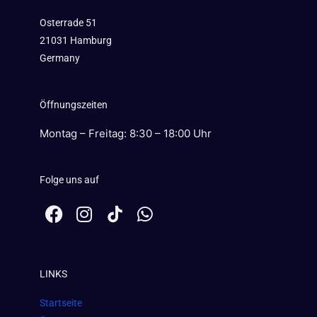
Osterrade 51
21031 Hamburg
Germany
Öffnungszeiten
Montag – Freitag: 8:30 – 18:00 Uhr
Folge uns auf
F
I
W
a
n
h
c
s
a
e
t
t
LINKS
b
a
s
o
g
a
Startseite
o
r
p