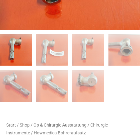
Start
/
Shop
/
Op & Chirurgie Ausstattung
/
Chirurgie
Instrumente
/ Howmedica Bohreraufsatz