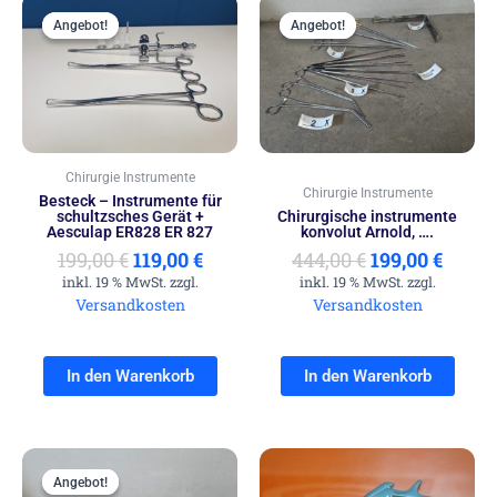
Ursprünglicher
Aktueller
Ursprünglich
Aktue
Preis
Preis
Preis
Preis
Angebot!
Angebot!
Angebot!
Angebot!
war:
ist:
war:
ist:
199,00 €
119,00 €.
444,00 €
199,00
Chirurgie Instrumente
Chirurgie Instrumente
Besteck – Instrumente für
schultzsches Gerät +
Chirurgische instrumente
Aesculap ER828 ER 827
konvolut Arnold, ….
199,00
€
119,00
€
444,00
€
199,00
€
inkl. 19 % MwSt. zzgl.
inkl. 19 % MwSt. zzgl.
Versandkosten
Versandkosten
In den Warenkorb
In den Warenkorb
Ursprünglicher
Aktueller
Preis
Preis
Angebot!
Angebot!