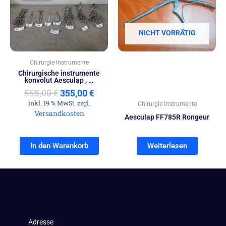
war:
ist:
555,00 €
355,00 €.
NICHT VORRÄTIG
Chirurgie Instrumente
Chirurgische instrumente
konvolut Aesculap , …
555,00
€
355,00
€
inkl. 19 % MwSt. zzgl.
Chirurgie Instrumente
Versandkosten
Aesculap FF785R Rongeur
In den Warenkorb
Weiterlesen
Adresse