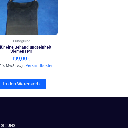
Fundgrube
 für eine Behandlungseinheit
Siemens M1
199,00
€
Versandkosten
19 % MwSt. zzgl.
In den Warenkorb
SIE UNS