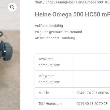
Start
/
Shop
/
Fundgrube
/ Heine Omega 500 H
Heine Omega 500 HC50 m
Vollfunktionsfähig
Im guten gebrauchten Zustand
Artikel-Standort. Hamburg
www.mtc-
hamburg.com
info@mtc-
hamburg.com
Mobile
0049 176 205 800 86
Tel / Homezone
0049 40 18 20 79 03