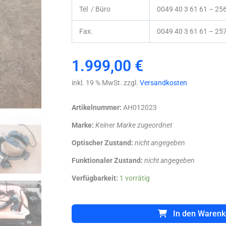
Tel / Büro
0049 40 3 61 61 – 25
Fax.
0049 40 3 61 61 – 25
1.999,00
€
inkl. 19 % MwSt. zzgl.
Versandkosten
Artikelnummer:
AH012023
Marke:
Keiner Marke zugeordnet
Optischer Zustand:
nicht angegeben
Funktionaler Zustand:
nicht angegeben
Heine
Verfügbarkeit:
1 vorrätig
Omega
500
HC50
In den Warenk
mPack