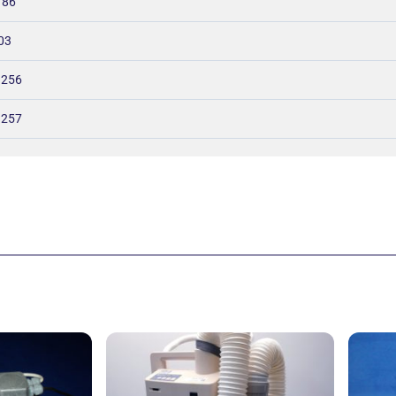
 86
03
– 256
 257