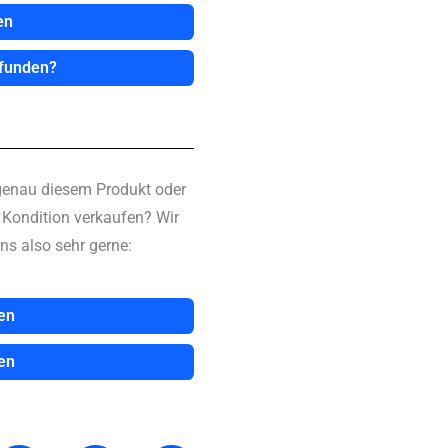
en
efunden?
genau diesem Produkt oder
n Kondition verkaufen? Wir
ns also sehr gerne:
en
en