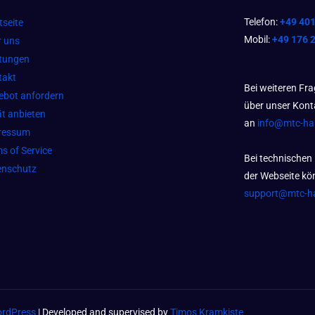
Telefon:
+49 40
tseite
Mobil:
+49 176 
r uns
stungen
takt
Bei weiteren Fr
ebot anfordern
über unser Kont
t anbieten
an
info@mtc-h
ressum
s of Service
Bei technischen
enschutz
der Webseite kön
support@mtc-h
rdPress
| Developed and supervised by
Timos Kramkiste