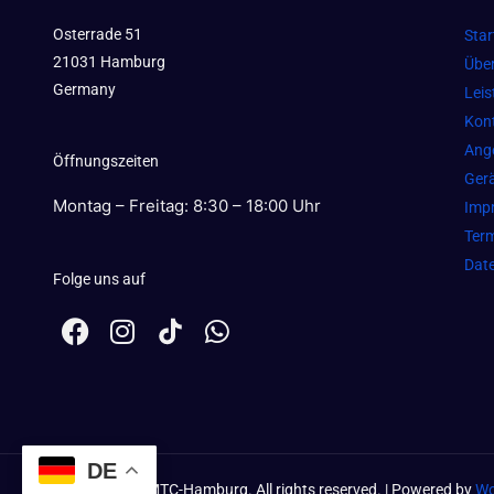
Osterrade 51
Star
21031 Hamburg
Übe
Germany
Lei
Kon
Ang
Öffnungszeiten
Gerä
Montag – Freitag: 8:30 – 18:00 Uhr
Imp
Term
Dat
Folge uns auf
F
I
W
a
n
h
c
s
a
e
t
t
b
a
s
o
g
a
DE
o
r
p
Copyright ©
2026
MTC-Hamburg. All rights reserved. | Powered by
Wo