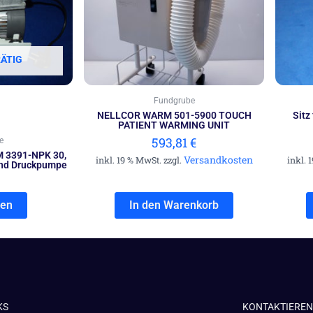
ÄTIG
Fundgrube
NELLCOR WARM 501-5900 TOUCH
Sitz
PATIENT WARMING UNIT
593,81
€
e
M 3391-NPK 30,
Versandkosten
inkl. 19 % MwSt. zzgl.
inkl. 
nd Druckpumpe
sen
In den Warenkorb
KS
KONTAKTIEREN 