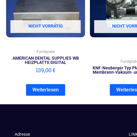
NICHT VORRÄTIG
NICHT VORR
Fundgrube
AMERICAN DENTAL SUPPLIES WB
Fundgrub
HEIZPLATTE DIGITAL
KNF-Neuberger Typ P
139,00
€
Membrann-Vakuum- u
Weiterlesen
Weiterle
Adresse
LIN