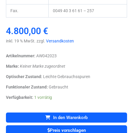
Fax.
0049 40 3 61 61 – 257
4.800,00
€
inkl. 19 % MwSt. zzgl.
Versandkosten
Artikelnummer:
AW042023
Marke:
Keiner Marke zugeordnet
Optischer Zustand:
Leichte Gebrauchsspuren
Funktionaler Zustand:
Gebraucht
GE
Verfügbarkeit:
1 vorrätig
AMX4
-
AMX
In den Warenkorb
4
Portable
Preis vorschlagen
GE