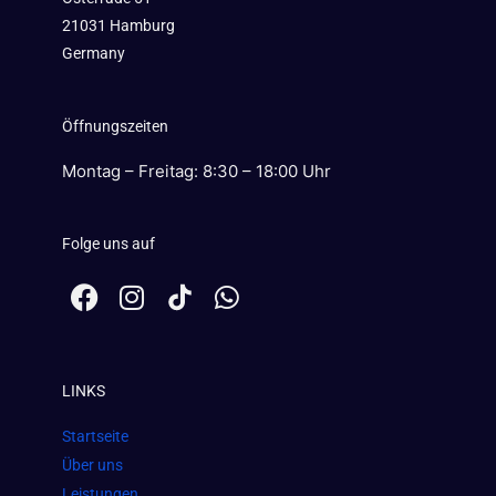
21031 Hamburg
Germany
Öffnungszeiten
Montag – Freitag: 8:30 – 18:00 Uhr
Folge uns auf
F
I
W
a
n
h
c
s
a
e
t
t
LINKS
b
a
s
o
g
a
Startseite
o
r
p
Über uns
k
a
p
Leistungen