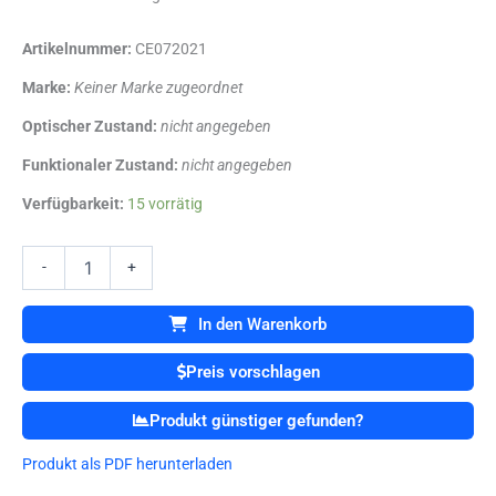
Artikelnummer:
CE072021
Marke:
Keiner Marke zugeordnet
Optischer Zustand:
nicht angegeben
Funktionaler Zustand:
nicht angegeben
Fresenius
Verfügbarkeit:
15 vorrätig
Kabi
Volumat
Agilia
-
+
IV
Infusion
In den Warenkorb
Pump
mit
Preis vorschlagen
Tropfensensor
Menge
Produkt günstiger gefunden?
Produkt als PDF herunterladen