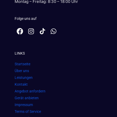
Montag – Freitag: 8:30 – 18:00 Uhr
Folge uns auf
F
I
W
a
n
h
c
s
a
e
t
t
LINKS
b
a
s
o
g
a
Startseite
o
r
p
Über uns
k
a
p
Leistungen
m
Kontakt
Angebot anfordern
Gerät anbieten
Impressum
Terms of Service