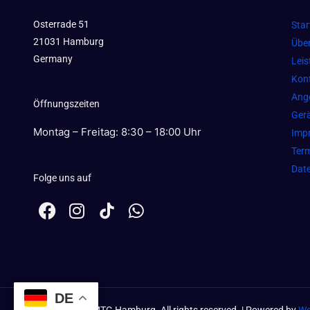
Osterrade 51
Star
21031 Hamburg
Übe
Germany
Lei
Kon
Ang
Öffnungszeiten
Gerä
Montag – Freitag: 8:30 – 18:00 Uhr
Imp
Term
Dat
Folge uns auf
F
I
W
a
n
h
c
s
a
e
t
t
b
a
s
o
g
a
DE
o
r
p