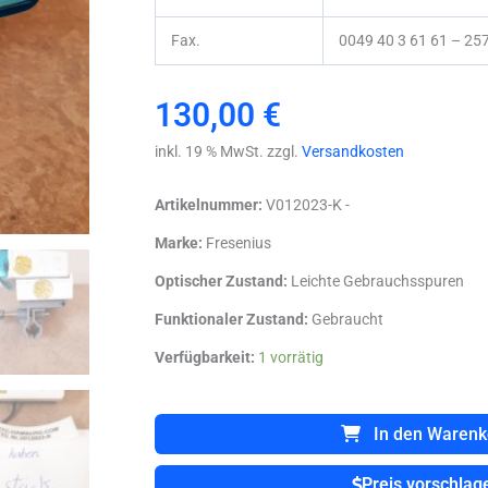
Fax.
0049 40 3 61 61 – 25
130,00
€
inkl. 19 % MwSt. zzgl.
Versandkosten
Artikelnummer:
V012023-K -
Marke:
Fresenius
Optischer Zustand:
Leichte Gebrauchsspuren
Funktionaler Zustand:
Gebraucht
FRESENIUS
Verfügbarkeit:
1 vorrätig
APPLIX
Vision
Menge
In den Warenk
Preis vorschlag