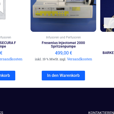
rfusoren
Infusoren und Perfusoren
 SECURA F
Fresenius Injectomat 2000
umpe
Spritzenpumpe
€
499,00
€
BARKEY
ersandkosten
Versandkosten
inkl. 19 % MwSt. zzgl.
nkorb
In den Warenkorb
KS
KONTAKTIEREN 