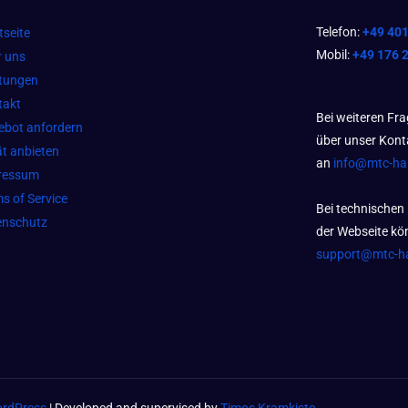
Telefon:
+49 40
tseite
Mobil:
+49 176 
r uns
stungen
takt
Bei weiteren Fr
ebot anfordern
über unser Kont
t anbieten
an
info@mtc-h
ressum
s of Service
Bei technischen
enschutz
der Webseite kön
support@mtc-h