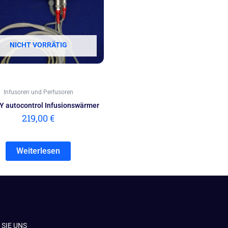
NICHT VORRÄTIG
Infusoren und Perfusoren
 autocontrol Infusionswärmer
219,00
€
Weiterlesen
SIE UNS