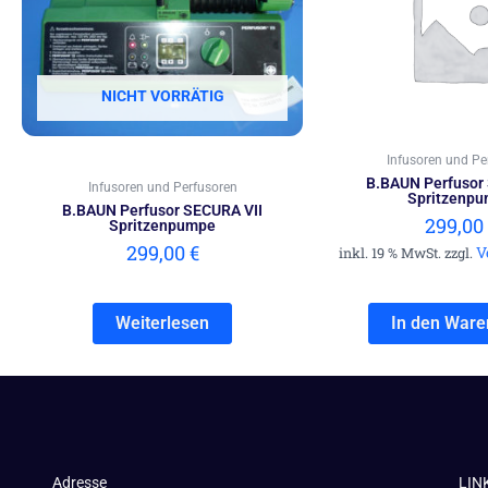
NICHT VORRÄTIG
Infusoren und Pe
B.BAUN Perfusor
Infusoren und Perfusoren
Spritzenp
B.BAUN Perfusor SECURA VII
299,00
Spritzenpumpe
299,00
€
V
inkl. 19 % MwSt. zzgl.
Weiterlesen
In den Ware
Adresse
LIN