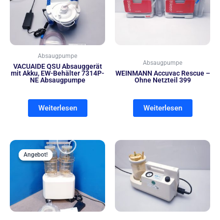
Absaugpumpe
Absaugpumpe
VACUAIDE QSU Absauggerät
mit Akku, EW-Behälter 7314P-
WEINMANN Accuvac Rescue –
NE Absaugpumpe
Ohne Netzteil 399
Weiterlesen
Weiterlesen
Ursprünglicher
Aktueller
Preis
Preis
Angebot!
Angebot!
war:
ist:
2.399,00 €
2.105,00 €.