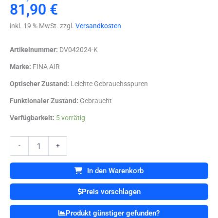
Preis
Preis
81,90
€
war:
ist:
inkl. 19 % MwSt. zzgl.
Versandkosten
99,00 €
81,90 €.
Artikelnummer:
DV042024-K
Marke:
FINA AIR
Optischer Zustand:
Leichte Gebrauchsspuren
Funktionaler Zustand:
Gebraucht
FINA
Verfügbarkeit:
5 vorrätig
AIR
T
50
-
+
Wand
DIN
In den Warenkorb
Zubehör
Absaugpumpe
Preis vorschlagen
Menge
Produkt günstiger gefunden?