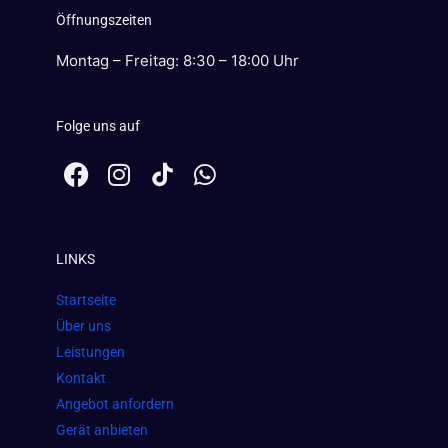
Öffnungszeiten
Montag – Freitag: 8:30 – 18:00 Uhr
Folge uns auf
F
I
W
a
n
h
c
s
a
e
t
t
LINKS
b
a
s
o
g
a
Startseite
o
r
p
Über uns
k
a
p
Leistungen
m
Kontakt
Angebot anfordern
Gerät anbieten