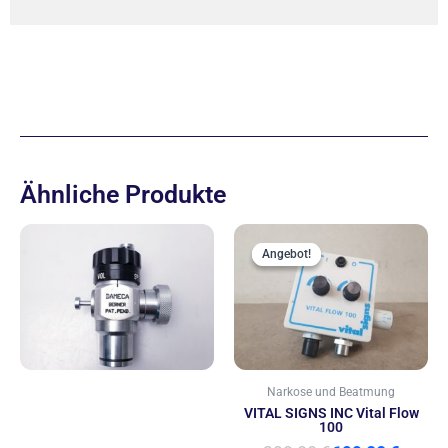
Ähnliche Produkte
Ursprünglich
Aktue
Preis
Preis
Angebot!
Angebot!
war:
ist:
299,00 €
199,00
Narkose und Beatmung
VITAL SIGNS INC Vital Flow
100