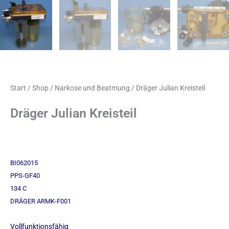
Start
/
Shop
/
Narkose und Beatmung
/ Dräger Julian Kreisteil
Dräger Julian Kreisteil
BI062015
PPS-GF40
134 C
DRÄGER ARMK-F001
Vollfunktionsfähig