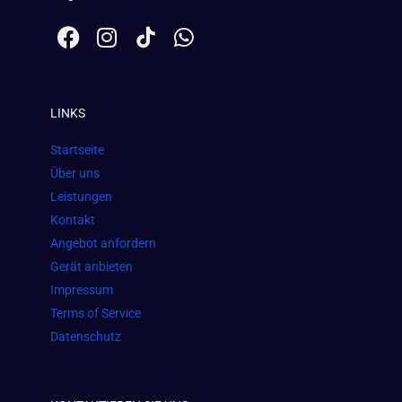
F
I
W
a
n
h
c
s
a
e
t
t
LINKS
b
a
s
o
g
a
Startseite
o
r
p
Über uns
k
a
p
Leistungen
m
Kontakt
Angebot anfordern
Gerät anbieten
Impressum
Terms of Service
Datenschutz