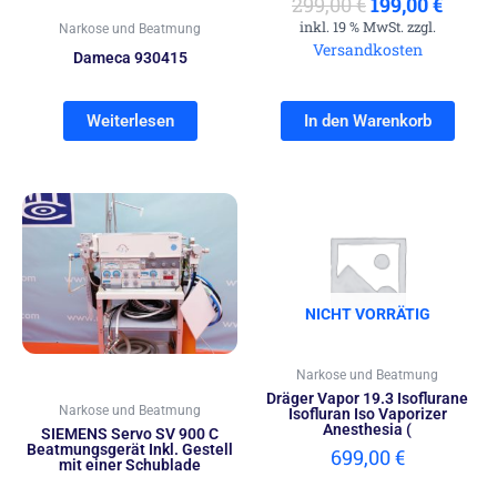
299,00
€
199,00
€
inkl. 19 % MwSt. zzgl.
Narkose und Beatmung
Versandkosten
Dameca 930415
Weiterlesen
In den Warenkorb
NICHT VORRÄTIG
Narkose und Beatmung
Dräger Vapor 19.3 Isoflurane
Narkose und Beatmung
Isofluran Iso Vaporizer
Anesthesia (
SIEMENS Servo SV 900 C
Beatmungsgerät Inkl. Gestell
699,00
€
mit einer Schublade