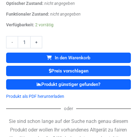
Optischer Zustand:
nicht angegeben
Funktionaler Zustand:
nicht angegeben
Dräger
Verfügbarkeit:
2 vorrätig
Julian
Kreisteil
Menge
-
+
In den Warenkorb
Preis vorschlagen
Produkt günstiger gefunden?
Produkt als PDF herunterladen
oder
Sie sind schon lange auf der Suche nach genau diesem
Produkt oder wollen Ihr vorhandenes Altgerät zu fairen