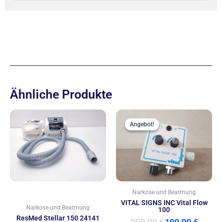
Ähnliche Produkte
Ursprünglich
Aktue
Preis
Preis
Angebot!
Angebot!
war:
ist:
299,00 €
199,00
Narkose und Beatmung
VITAL SIGNS INC Vital Flow
Narkose und Beatmung
100
ResMed Stellar 150 24141