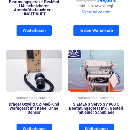
299,00
€
199,00
€
Beatmungsgerät + ResMed
H4i beheizbarer
inkl. 19 % MwSt. zzgl.
Atemluftbefeuchter –
Versandkosten
UNGEPRÜFT
Weiterlesen
In den Warenkorb
Narkose und Beatmung
Narkose und Beatmung
Dräger Oxydig O2-Meß-und
SIEMENS Servo SV 900 C
Warngerät mit Kabel Ohne
Beatmungsgerät Inkl. Gestell
Sensor
mit einer Schublade
Weiterlesen
Weiterlesen