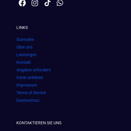
F
I
W
a
n
h
c
s
a
e
t
t
LINKS
b
a
s
o
g
a
Startseite
o
r
p
Über uns
k
a
p
Leistungen
m
Kontakt
Angebot anfordern
Gerät anbieten
Impressum
Terms of Service
Datenschutz
KONTAKTIEREN SIE UNS