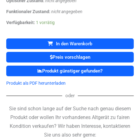
Optischer Zustand:
nicht angegeben
Funktionaler Zustand:
nicht angegeben
Dräger
Verfügbarkeit:
1 vorrätig
-
Draeger
Julian
In den Warenkorb
PLUS
Narkosegerät
Preis vorschlagen
Wandmontage
Menge
Produkt günstiger gefunden?
Produkt als PDF herunterladen
oder
Sie sind schon lange auf der Suche nach genau diesem
Produkt oder wollen Ihr vorhandenes Altgerät zu fairen
Kondition verkaufen? Wir haben Interesse, kontaktieren
Sie uns also sehr gerne: