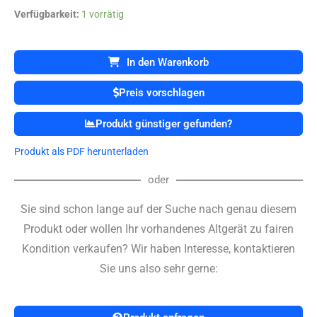
Draeger-
Verfügbarkeit:
1 vorrätig
Dräger
Oxylog
2000
In den Warenkorb
Notfallbeatmungsgerät
-
Preis vorschlagen
auf
Fahrbarem
Produkt günstiger gefunden?
Gestell
Menge
Produkt als PDF herunterladen
oder
Sie sind schon lange auf der Suche nach genau diesem
Produkt oder wollen Ihr vorhandenes Altgerät zu fairen
Kondition verkaufen? Wir haben Interesse, kontaktieren
Sie uns also sehr gerne: