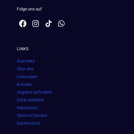
Folge uns auf
F
I
W
a
n
h
c
s
a
e
t
t
LINKS
b
a
s
o
g
a
Startseite
o
r
p
Über uns
k
a
p
Leistungen
m
Kontakt
Angebot anfordern
Gerät anbieten
Impressum
Terms of Service
Datenschutz