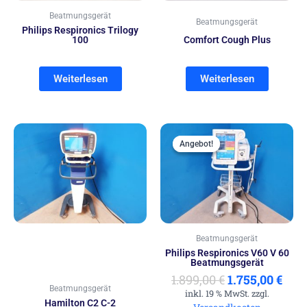
Beatmungsgerät
Beatmungsgerät
Philips Respironics Trilogy
100
Comfort Cough Plus
Weiterlesen
Weiterlesen
Ursprünglich
Aktu
Preis
Prei
Angebot!
Angebot!
war:
ist:
1.899,00 €
1.75
Beatmungsgerät
Philips Respironics V60 V 60
Beatmungsgerät
1.899,00
€
1.755,00
€
Beatmungsgerät
inkl. 19 % MwSt. zzgl.
Hamilton C2 C-2