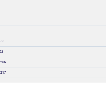
 86
03
– 256
 257