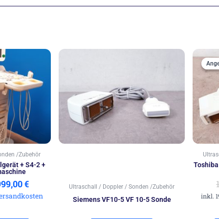
sprünglicher
Aktueller
eis
Preis
Ange
Ange
r:
ist:
66,00 €
4.999,00 €.
Sonden /Zubehör
Ultra
lgerät + S4-2 +
Toshib
maschine
999,00
€
Ultraschall / Doppler / Sonden /Zubehör
ersandkosten
inkl. 
Siemens VF10-5 VF 10-5 Sonde