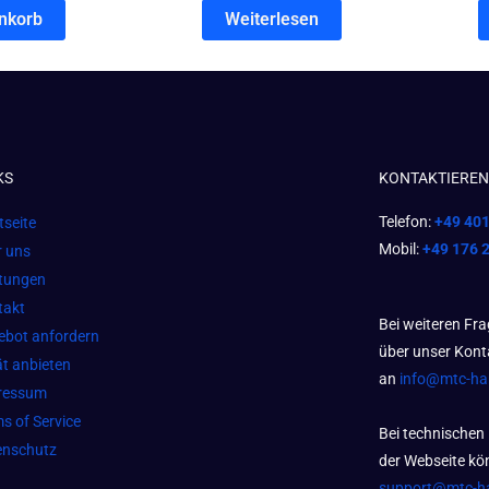
nkorb
Weiterlesen
KS
KONTAKTIEREN 
Telefon:
+49 40
tseite
Mobil:
+49 176 
r uns
stungen
takt
Bei weiteren Fr
ebot anfordern
über unser Kont
t anbieten
an
info@mtc-h
ressum
s of Service
Bei technischen
enschutz
der Webseite kön
support@mtc-h