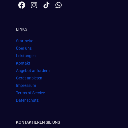
F
I
W
a
n
h
c
s
a
e
t
t
LINKS
b
a
s
o
g
a
Startseite
o
r
p
Über uns
k
a
p
Leistungen
m
Kontakt
Angebot anfordern
Gerät anbieten
Impressum
Terms of Service
Datenschutz
KONTAKTIEREN SIE UNS