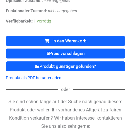
Optischer Zustand:
nicht angegeben
Funktionaler Zustand:
nicht angegeben
Bewegungsschiene
Verfügbarkeit:
1 vorrätig
HUG
Artromot
K
In den Warenkorb
für
Rehabilitation
Preis vorschlagen
des
Kniegelenks
Produkt günstiger gefunden?
Menge
Produkt als PDF herunterladen
oder
Sie sind schon lange auf der Suche nach genau diesem
Produkt oder wollen Ihr vorhandenes Altgerät zu fairen
Kondition verkaufen? Wir haben Interesse, kontaktieren
Sie uns also sehr gerne: