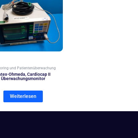
oring und Patientenüberwachung
tex-Ohmeda, Cardiocap II
Überwachungsmonitor
Weiterlesen