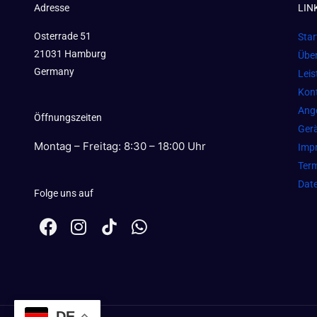
Adresse
LIN
Osterrade 51
Star
21031 Hamburg
Übe
Germany
Lei
Kon
Ang
Öffnungszeiten
Gerä
Montag – Freitag: 8:30 – 18:00 Uhr
Imp
Term
Dat
Folge uns auf
F
I
W
a
n
h
c
s
a
e
t
t
b
a
s
o
g
a
DE