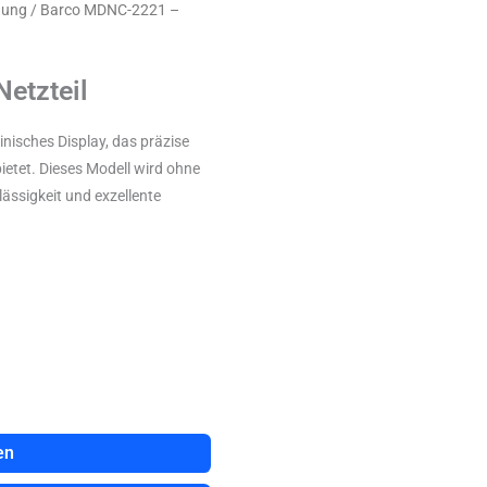
hung
/ Barco MDNC-2221 –
etzteil
nisches Display, das präzise
etet. Dieses Modell wird ohne
lässigkeit und exzellente
en