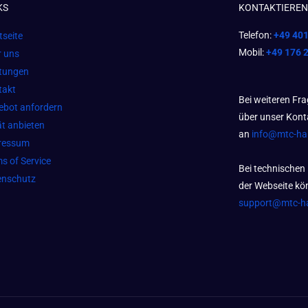
KS
KONTAKTIEREN 
Telefon:
+49 40
tseite
Mobil:
+49 176 
r uns
stungen
takt
Bei weiteren Fr
ebot anfordern
über unser Kont
t anbieten
an
info@mtc-h
ressum
s of Service
Bei technischen
enschutz
der Webseite kön
support@mtc-h