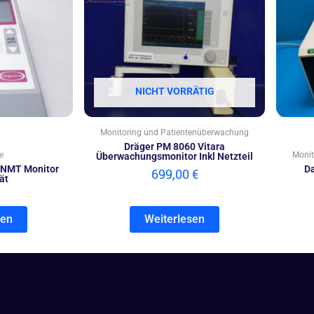
NICHT VORRÄTIG
Monitoring und Patientenüberwachung
Dräger PM 8060 Vitara
e
Monit
Überwachungsmonitor Inkl Netzteil
 NMT Monitor
Da
699,00
€
ät
sen
Weiterlesen